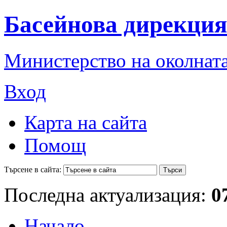
Басейнова дирекция
Министерство на околната
Вход
Карта на сайта
Помощ
Търсене в сайта:
Последна актуализация:
0
Начало