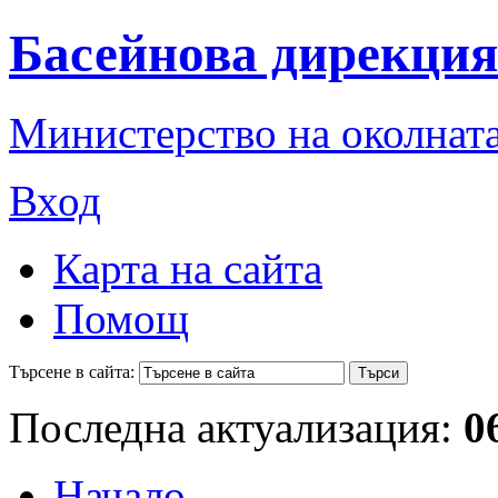
Басейнова дирекция
Министерство на околната
Вход
Карта на сайта
Помощ
Търсене в сайта:
Последна актуализация:
0
Начало