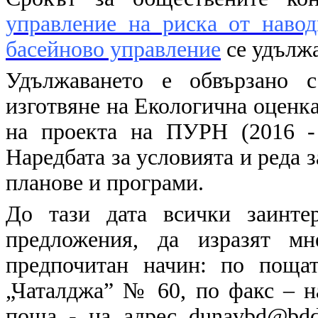
управление на риска от наво
басейново управление
се удължа
Удължаването е обвързано с
изготвяне на Екологична оценк
на проекта на ПУРН (2016 - 
Наредбата за условията и реда 
планове и програми.
До тази дата всички заинте
предложения, да изразят м
предпочитан начин: по пощат
„Чаталджа” № 60, по факс – н
поща - на адрес dunavbd@bd