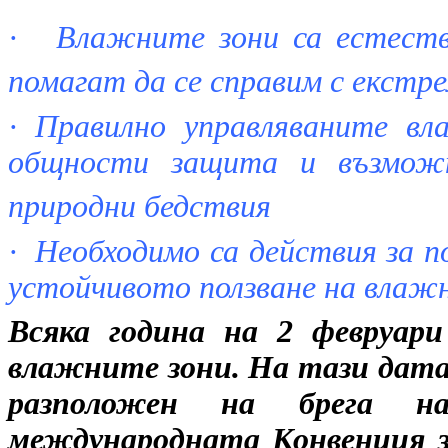
·
Влажните зони са естест
помагат да се справим с екстр
·
Правилно управляваните вл
общности защита и възможн
природни бедствия
·
Необходимо са действия за п
устойчивото ползване на влаж
Всяка година на 2 февруари
влажните зони. На тази дата п
разположен на брега н
международната Конвенция з