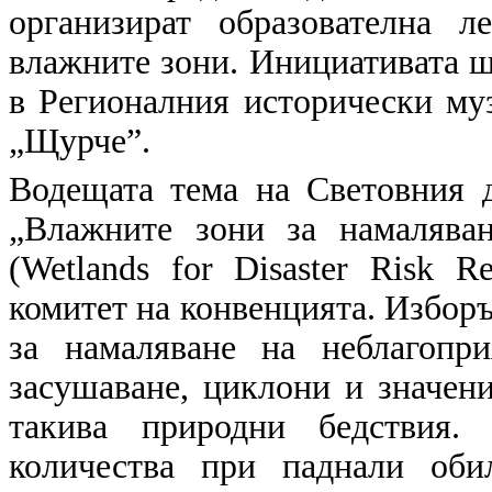
организират образователна 
влажните зони. Инициативата ще
в Регионалния исторически му
„Щурче”.
Водещата тема на Световния д
„Влажните зони за намалява
(Wetlands for Disaster Risk R
комитет на конвенцията. Изборъ
за намаляване на неблагопри
засушаване, циклони и значен
такива природни бедствия.
количества при паднали оби