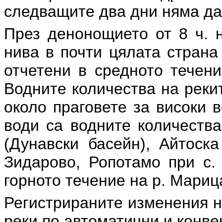
следващите два дни няма да
През денонощието от 8 ч. н
нива в почти цялата страна
отчетени в средното течени
Водните количества на рекит
около праговете за високи 
води са водните количества
(Дунавски басейн), Айтоска
Зидарово, Ропотамо при с.
горното течение на р. Мариц
Регистрираните изменения н
реки по автоматични и конв