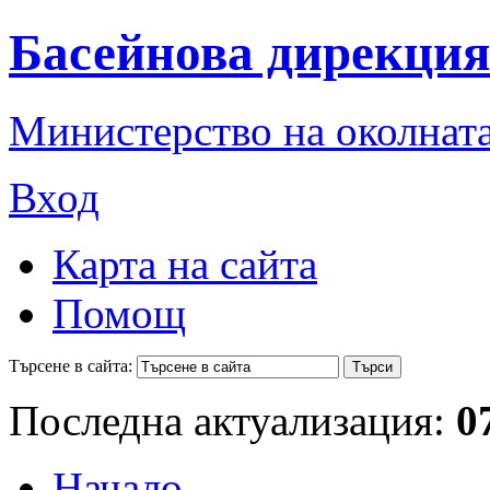
Басейнова дирекция
Министерство на околната
Вход
Карта на сайта
Помощ
Търсене в сайта:
Последна актуализация:
0
Начало