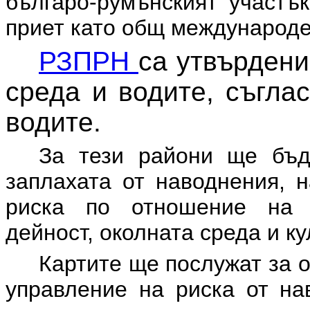
българо-румънският участъ
приет като общ международе
РЗПРН
са утвърдени
среда и водите, съгла
водите.
За тези райони ще бъд
заплахата от наводнения, 
риска по отношение на ч
дейност, околната среда и к
Картите ще послужат за 
управление на риска от на