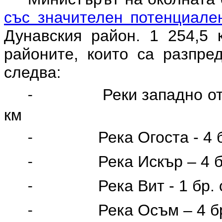
със значителен потенциале
Дунавския район.
1
254,5 
районите, които са разпре
следва:
Реки западно от
-
км
Река Огоста - 4 
-
Река Искър – 4 
-
Река Вит - 1 бр.
-
Река Осъм – 4 б
-