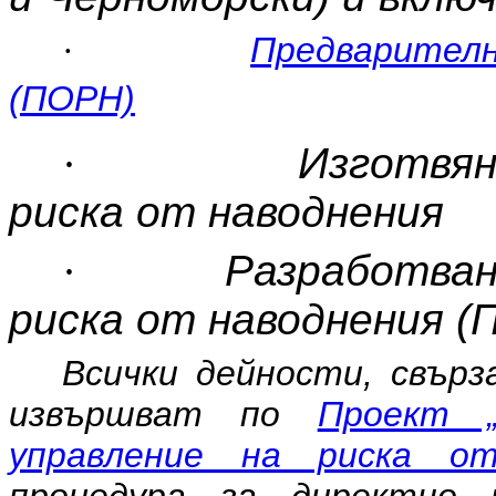
Предварителн
·
(ПОРН)
·
Изготвян
риска от наводнения
·
Разработван
риска от наводнения (
Всички дейности, свърз
извършват по
Проект 
управление на риска от
процедура за директно 