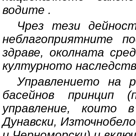
водите .
Чрез тези дейност
неблагоприятните по
здраве, околната сре
културното наследств
Управлението на р
басейнов принцип (
управление, които 
Дунавски, Източнобел
и Черноморски) и вклю