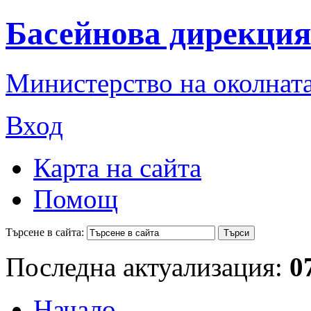
Басейнова дирекция
Министерство на околната
Вход
Карта на сайта
Помощ
Търсене в сайта:
Последна актуализация:
0
Начало