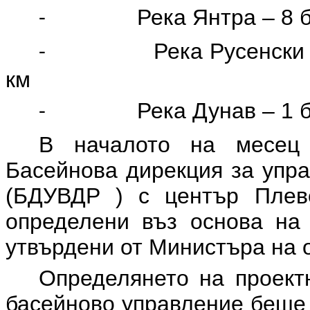
Река Янтра – 8 
-
Река Русенски
-
км
Река Дунав – 1 
-
В началото на месец 
Басейнова дирекция за упра
(
БДУВДР
)
с център Плев
определени въз основа на 
утвърдени от Министъра на о
Определянето на проек
басейново управление беше