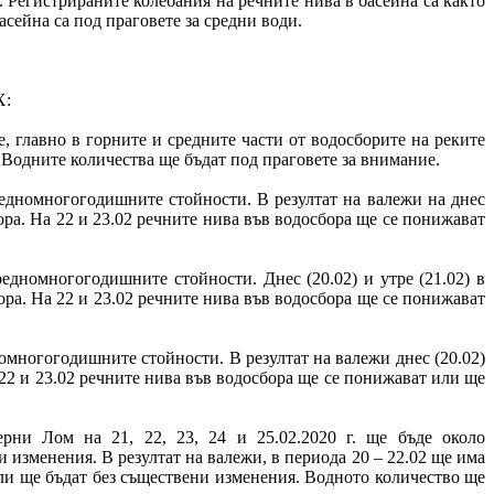
Регистрираните колебания на речните нива в басейна са както
басейна са под праговете за средни води.
Х:
, главно в горните и средните части от водосборите на реките
 Водните количества ще бъдат под праговете за внимание.
средномногогодишните стойности. В резултат на валежи на днес
ора. На 22 и 23.02 речните нива във водосбора ще се понижават
редномногогодишните стойности. Днес (20.02) и утре (21.02) в
ора. На 22 и 23.02 речните нива във водосбора ще се понижават
номногогодишните стойности. В резултат на валежи днес (20.02)
 22 и 23.02 речните нива във водосбора ще се понижават или ще
рни Лом на 21, 22, 23, 24 и 25.02.2020 г. ще бъде около
 изменения. В резултат на валежи, в периода 20 – 22.02 ще има
ли ще бъдат без съществени изменения. Водното количество ще