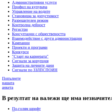
Административни услуги
Профил на купувача
Управление на водите
Становища за допустимост
Разрешителен режим
Контролна дейност
Регистри
Консултации с обществеността
Взаимодействие с други администрации
Кампании
Проекти и програми
Конкурси
"Старт на кариерата"
Сигнали за корупция
Защита на личните дани
Сигнали по ЗЗЛПСПОИН
Попълнете
нашата
анкета
В резултат на валежи ще има незначит
По-голям шрифт