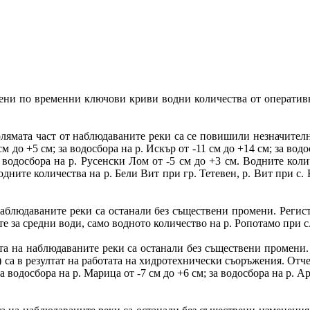
слени по временни ключови криви водни количества от операти
лямата част от наблюдаваните реки са се повишили незначителн
см до +5 см; за водосбора на р. Искър от -11 см до +14 см; за водо
а водосбора на р. Русенски Лом от -5 см до +3 см. Водните коли
одните количества на р. Бели Вит при гр. Тетевен, р. Вит при с.
блюдаваните реки са останали без съществени промени. Регист
те за средни води, само водното количество на р. Ропотамо при с.
 на наблюдаваните реки са останали без съществени промени. 
см) са в резултат на работата на хидротехнически съоръжения. От
 за водосбора на р. Марица от -7 см до +6 см; за водосбора на р. А