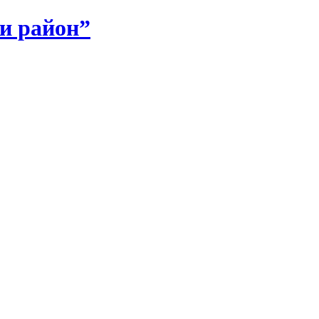
и район”