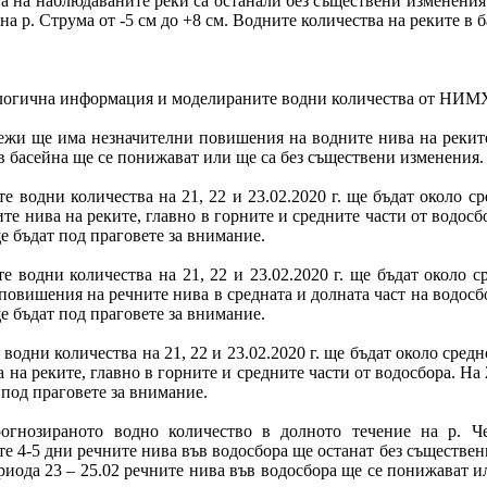
 на наблюдаваните реки са останали без съществени изменения. 
а на р. Струма от -5 см до +8 см. Водните количества на реките в 
рологична информация и моделираните водни количества от НИМ
валежи ще има незначителни повишения на водните нива на реките
 в басейна ще се понижават или ще са без съществени изменения.
е водни количества на 21, 22 и 23.02.2020 г. ще бъдат около 
ите нива на реките, главно в горните и средните части от водосб
е бъдат под праговете за внимание.
 водни количества на 21, 22 и 23.02.2020 г. ще бъдат около с
 повишения на речните нива в средната и долната част на водосб
е бъдат под праговете за внимание.
водни количества на 21, 22 и 23.02.2020 г. ще бъдат около сред
 на реките, главно в горните и средните части от водосбора. На
 под праговете за внимание.
огнозираното водно количество в долното течение на р. Че
е 4-5 дни речните нива във водосбора ще останат без съществени
риода 23 – 25.02 речните нива във водосбора ще се понижават и