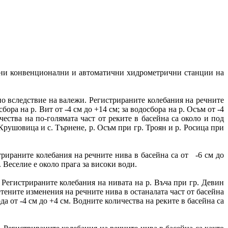
вни конвенционални и автоматични хидрометрични станции на
о вследствие на валежи. Регистрираните колебания на речните
сбора на р. Вит от -4 см до +14 см; за водосбора на р. Осъм от -4
чества на по-голямата част от реките в басейна са около и под
 Крушовица и с. Търнене, р. Осъм при гр. Троян и р. Росица при
рираните колебания на речните нива в басейна са от -6 см до
 Веселие е около прага за високи води.
Регистрираните колебания на нивата на р. Въча при гр. Девин
четените изменения на речните нива в останалата част от басейна
рда от -4 см до +4 см. Водните количества на реките в басейна са