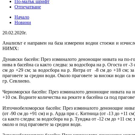
По-малък шрифт
Отпечатване
Начало
Новини
20.02.2020г.
Анализът е направен на база измерени водни стоежи и изчи
НИМХ:
Дунавски басейн: През изминалото денонощие нивата на по-го
нива в басейна са както следва: за водосбора на р. Огоста от -3 
см до +29 см; за водосбора на р. Янтра от -8 см до +18 см; з
праговете за средни води. Около праговете за високи води са в
гр. Севлиево.
Черноморски басейн: През изминалото денонощие нивата на на
+10 см. Водните количества на реките в басейна са под прагове
Източнобеломорски басейн: През изминалото денонощие нивата
(от -90 см до +91 см) и р. Арда при с. Китница (от -13 до +11 
са както следва: за водосбора на р. Тунджа от -12 см до +11 см;
около и под праговете за средни води.