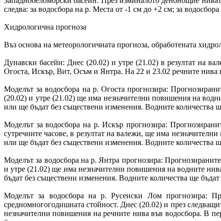
Западнобеломорски басейн: През изминалото денонощие нивата
следва: за водосбора на р. Места от -1 см до +2 см; за водосбор
Хидрологична прогноза
Въз основа на метеорологичната прогноза, обработената хид
Дунавски басейн: Днес (20.02) и утре (21.02) в резултат на 
Огоста, Искър, Вит, Осъм и Янтра. На 22 и 23.02 речните нива
Моделът за водосбора на р. Огоста прогнозира: Прогнозиранит
(20.02) и утре (21.02) ще има незначителни повишения на водн
или ще бъдат без съществени изменения. Водните количества щ
Моделът за водосбора на р. Искър прогнозира: Прогнозираните
сутречните часове, в резултат на валежи, ще има незначителни
или ще бъдат без съществени изменения. Водните количества щ
Моделът за водосбора на р. Янтра прогнозира: Прогнозираните 
и утре (21.02) ще има незначителни повишения на водните нива
бъдат без съществени изменения. Водните количества ще бъдат
Моделът за водосбора на р. Русенски Лом прогнозира: Пр
средномногогодишната стойност. Днес (20.02) и през следващит
незначителни повишения на речните нива във водосбора. В пе