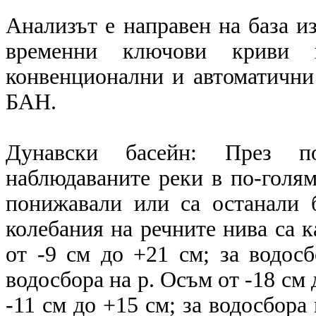
Анализът е направен на база и
временни ключови криви в
конвенционални и автоматичн
БАН.
Дунавски басейн: През п
наблюдаваните реки в по-голям
понижавали или са останали 
колебания на речните нива са к
от -9 см до +21 см; за водосб
водосбора на р. Осъм от -18 см 
-11 см до +15 см; за водосбора 