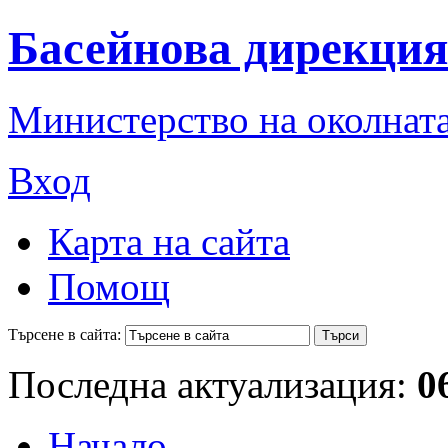
Басейнова дирекция
Министерство на околната
Вход
Карта на сайта
Помощ
Търсене в сайта:
Последна актуализация:
0
Начало