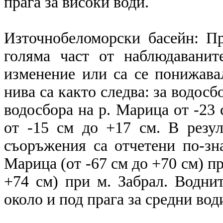
прага за високи води.
Източнобеломорски басейн: П
голяма част от наблюдаванит
изменение или са се понижава
нива са както следва: за водосб
водосбора на р. Марица от -23 
от -15 см до +17 см. В резул
съоръжения са отчетени по-зн
Марица (от -67 см до +70 см) пр
+74 см) при м. Забрал. Воднит
около и под прага за средни вод