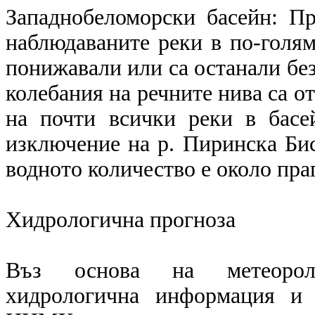
Западнобеломорски басейн: П
наблюдаваните реки в по-голям
понижавали или са останали бе
колебания на речните нива са от
на почти всички реки в басе
изключение на р. Пиринска Бис
водното количество е около праг
Хидрологична прогноза
Въз основа на метеоролог
хидрологична информация и 