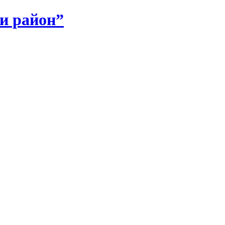
и район”