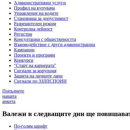
Административни услуги
Профил на купувача
Управление на водите
Становища за допустимост
Разрешителен режим
Контролна дейност
Регистри
Консултации с обществеността
Взаимодействие с други администрации
Кампании
Проекти и програми
Конкурси
"Старт на кариерата"
Сигнали за корупция
Защита на личните дани
Сигнали по ЗЗЛПСПОИН
Попълнете
нашата
анкета
Валежи в следващите дни ще повишава
По-голям шрифт