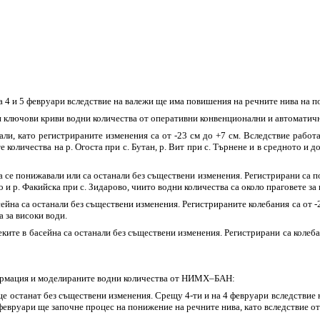
а 4 и 5 февруари вследствие на валежи ще има повишения на речните нива на п
ни ключови криви водни количества от оперативни конвенционални и автомат
ли, като регистрираните изменения са от -23 см до +7 см. Вследствие рабо
 количества на р. Огоста при с. Бутан, р. Вит при с. Търнене и в средното и 
 се понижавали или са останали без съществени изменения. Регистрирани са по
 и р. Факийска при с. Зидарово, чиито водни количества са около праговете за 
йна са останали без съществени изменения. Регистрираните колебания са от -29
а за високи води.
ите в басейна са останали без съществени изменения. Регистрирани са колебани
формация и моделираните водни количества от НИМХ–БАН:
ще останат без съществени изменения. Срещу 4-ти и на 4 февруари вследствие 
5 февруари ще започне процес на понижение на речните нива, като вследствие о