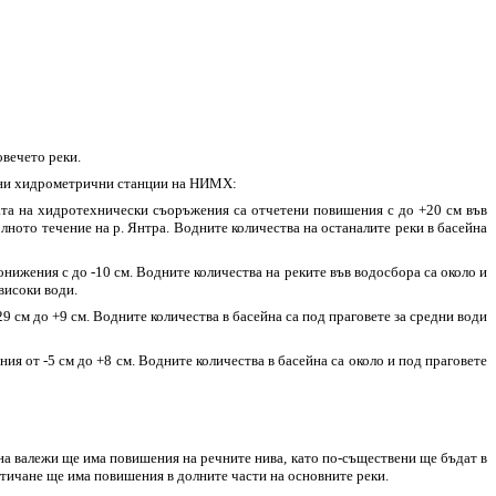
овечето реки.
ични хидрометрични станции на НИМХ:
тата на хидротехнически съоръжения са отчетени повишения с до +20 см във
долното течение на р. Янтра. Водните количества на останалите реки в басейна
нижения с до -10 см. Водните количества на реките във водосбора са около и
високи води.
 см до +9 см. Водните количества в басейна са под праговете за средни води
я от -5 см до +8 см. Водните количества в басейна са около и под праговете
на валежи ще има повишения на речните нива, като по-съществени ще бъдат в
ттичане ще има повишения в долните части на основните реки.