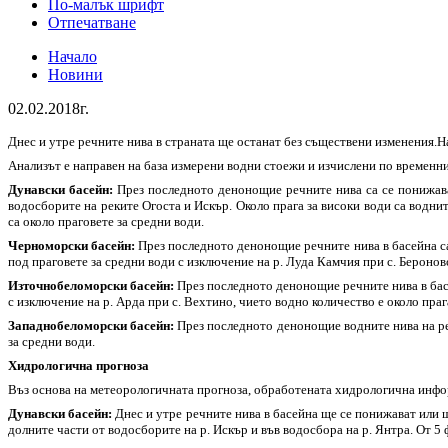
По-малък шрифт
Отпечатване
Начало
Новини
02.02.2018г.
Днес и утре речните нива в страната ще останат без съществени изменения.Н
Анализът е направен на база измерени водни стоежи и изчислени по времен
Дунавски басейн:
През последното денонощие речните нива са се понижава
водосборите на реките Огоста и Искър. Около прага за високи води са водните
са около праговете за средни води.
Черноморски басейн:
През последното денонощие речните нива в басейна са
под праговете за средни води с изключение на р. Луда Камчия при с. Бероново
Източнобеломорски басейн:
През последното денонощие речните нива в басе
с изключение на р. Арда при с. Вехтино, чието водно количество е около праг
Западнобеломорски басейн:
През последното денонощие водните нива на рек
за средни води.
Хидрологична прогноза
Въз основа на метеорологичната прогноза, обработената хидрологична ин
Дунавски басейн:
Днес и утре речните нива в басейна ще се понижават или 
долните части от водосборите на р. Искър и във водосбора на р. Янтра. От 