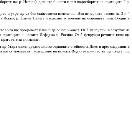
орите на: р. Искър (в долните ѝ части и във водосборите на притоците ѝ р.
нес и утре ще са без съществени изменения. Във вечерните часове на 3 и 4
 Искър, р. Златна Панега и в долното течение на основната река. Водните
те нива ще продължат плавно да се понижават. От 3 февруари в резултат на
на притоците й - реките Лефеджа и Росица. От 5 февруари речните нива ще
 праговете за внимание.
уари ще бъдат около средно многогодишните стойности. Днес и през следващите
а ще се повишават, вследствие на валежи. Водните количества ще бъдат под