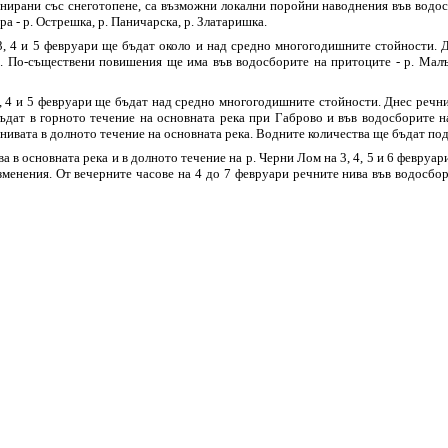
нирани със снеготопене, са възможни локални поройни наводнения във водосб
ра - р. Острешка, р. Паничарска, р. Златаришка.
3, 4 и 5 февруари ще бъдат около и над средно многогодишните стойности. Д
а. По-съществени повишения ще има във водосборите на притоците - р. Малък
, 4 и 5 февруари ще бъдат над средно многогодишните стойности. Днес речни
бъдат в горното течение на основната река при Габрово и във водосборите 
нивата в долното течение на основната река. Водните количества ще бъдат под
тва в основната река и в долното течение на р. Черни Лом на 3, 4, 5 и 6 февр
зменения. От вечерните часове на 4 до 7 февруари речните нива във водосбор