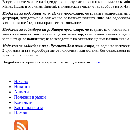
В сутрешните часове на 4 февруари, в резултат на интензивни валежи комби
Малък Искър и р. Златна Панега); в планинските части от водосбора на р. Янт
Моделът за водосбора на р. Искър прогнозира,
че водните количества на 
февруари, вследствие на валежи ще се покачат водните нива във водосбор
количества ще бъдат под праговете за внимание.
Моделът за водосбора на р. Янтра прогнозира, че
водните количества за 3
валежи се очакват повишения в целия водосбор, като по-значителните ще 
започнат да се понижават, като вследствие на оттичане ще има повишения на 
Моделът за водосбора на р. Русенски Лом прогнозира
, че водните количес
2 дни нивата във водосбора ще се понижават или останат без съществени и
праговете за внимание.
Подробна информация за страната можете да намерите
тук
.
Начало
Новини
Анкети
Полезни връзки
Контакти
Карта на сайта
Помощ