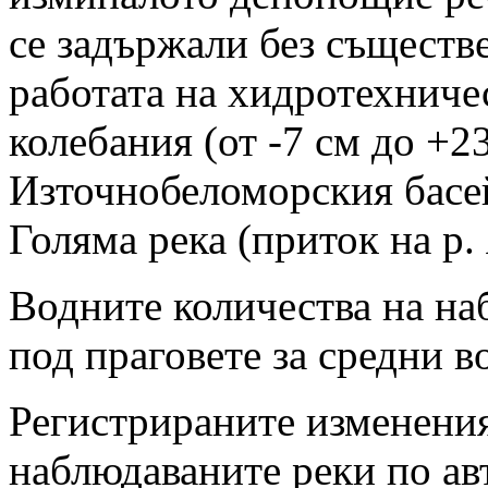
се задържали без съществ
работата на хидротехниче
колебания (от -7 см до +2
Източнобеломорския басей
Голяма река (приток на р. 
Водните количества на на
под праговете за средни в
Регистрираните изменения
наблюдаваните реки по а