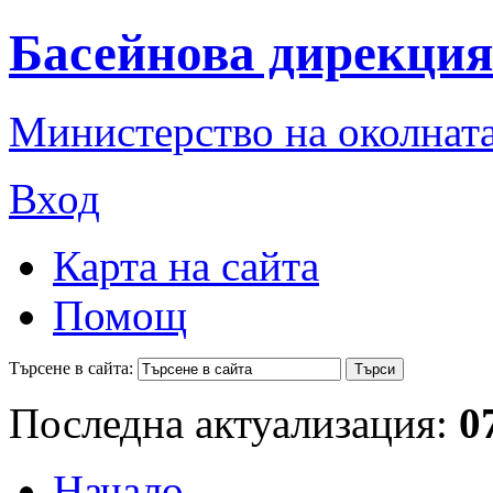
Басейнова дирекция
Министерство на околната
Вход
Карта на сайта
Помощ
Търсене в сайта:
Последна актуализация:
0
Начало