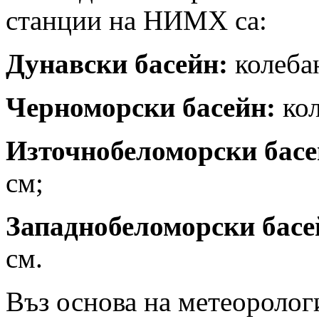
станции на НИМХ са:
Дунавски басейн:
колеба
Черноморски басейн:
ко
Източнобеломорски басе
см;
Западнобеломорски басе
см.
Въз основа на метеоролог