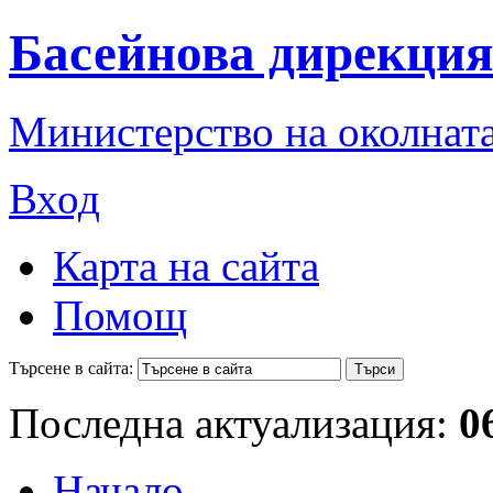
Басейнова дирекция
Министерство на околната
Вход
Карта на сайта
Помощ
Търсене в сайта:
Последна актуализация:
0
Начало