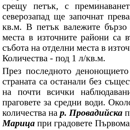
срещу петък, с преминаване
северозапад ще започнат прева
кв.м. В петък валежите бързо
места в източните райони са 
събота на отделни места в изто
Количества - под 1 л/кв.м.
През последното денонощието 
страната са останали без съще
на почти всички наблюдаван
праговете за средни води. Окол
количества на
р. Провадийска
п
Марица
при градовете Първомай