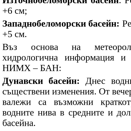
Източнобеломорски басейн
: 
+6 см;
Западнобеломорски басейн:
Ре
+5 см.
Въз основа на метеоролог
хидрологична информация и 
НИМХ – БАН:
Дунавски басейн:
Днес водни
съществени изменения. От вечерн
валежи са възможни краткот
водните нива в средните и дол
басейна.