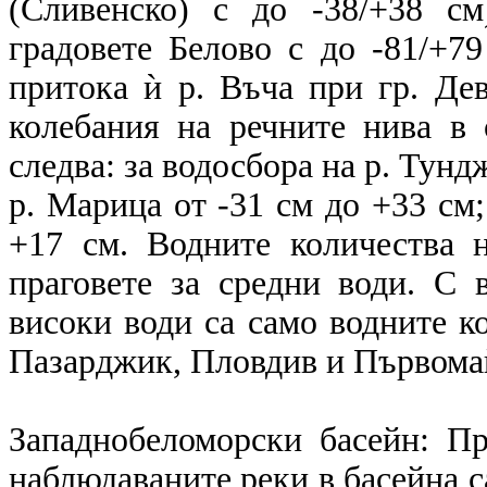
(Сливенско) с до -38/+38 с
градовете Белово с до -81/+7
притока ѝ р. Въча при гр. Дев
колебания на речните нива в 
следва: за водосбора на р. Тунд
р. Марица от -31 см до +33 см;
+17 см. Водните количества 
праговете за средни води. С 
високи води са само водните к
Пазарджик, Пловдив и Първома
Западнобеломорски басейн: П
наблюдаваните реки в басейна с