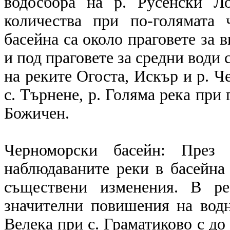
водосбора на р. Русенски Л
количества при по-голямата 
басейна са около праговете за 
и под праговете за средни води 
на реките Огоста, Искър и р. Ч
с. Търнене, р. Голяма река при 
Божичен.
Черноморски басейн: През 
наблюдаваните реки в басейна
съществени изменения. В ре
значителни повишения на водн
Велека при с. Граматиково с до