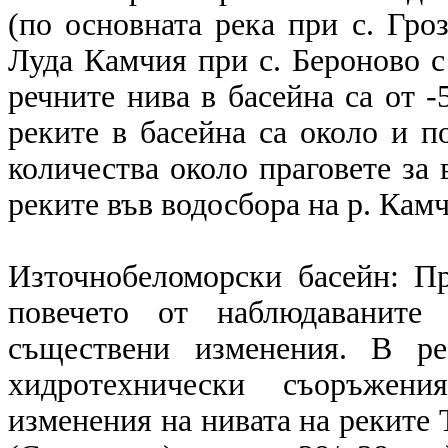
(по основната река при с. Гро
Луда Камчия при с. Бероново с
речните нива в басейна са от -
реките в басейна са около и п
количества около праговете за 
реките във водосбора на р. Камч
Източнобеломорски басейн: П
повечето от наблюдаваните
съществени изменения. В ре
хидротехнически съоръжени
изменения на нивата на реките 