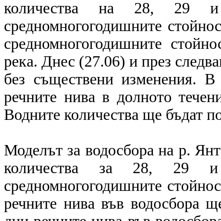
количества на 28, 29 и
средномногогодишните стойност
средномногогодишните стойно
река. Днес (27.06) и през следв
без съществени изменения. В 
речните нива в долното течен
Водните количества ще бъдат по
Моделът за водосбора на р. Ян
количества за 28, 29 и
средномногогодишните стойност
речните нива във водосбора щ