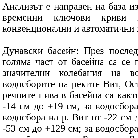
Анализът е направен на база и
временни ключови криви в
конвенционални и автоматични
Дунавски басейн: През после
голяма част от басейна са се 
значителни колебания на в
водосборите на реките Вит, Ос
речните нива в басейна са както
-14 см до +19 см, за водосбора
водосбора на р. Вит от -22 см 
-53 см до +129 см; за водосбора