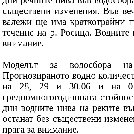
дни речните нива във водосбор
съществени изменения. Във вече
валежи ще има краткотрайни п
течение на р. Росица. Водните 
внимание.
Моделът за водосбора на
Прогнозираното водно количест
на 28, 29 и 30.06 и на 01
средномногогодишната стойност
дни водните нива на реките в
останат без съществени измене
прага за внимание.