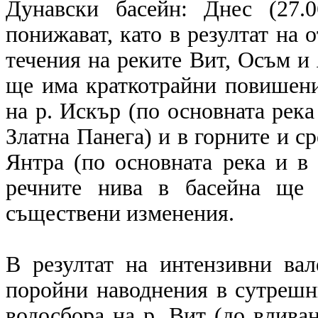
Дунавски басейн: Днес (27.
понижават, като в резултат на
течения на реките Вит, Осъм и 
ще има краткотрайни повишени
на р. Искър (по основната река
Златна Панега) и в горните и с
Янтра (по основната река и в 
речните нива в басейна ще 
съществени изменения.
В резултат на интензивни ва
поройни наводнения в сутрешни
водосбора на р. Вит (до влива