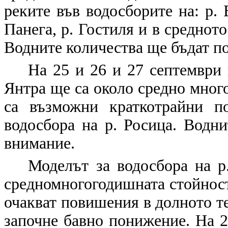
реките във водосборите на: р. 
Панега, р. Гостиля и в средното
Водните количества ще бъдат по
На 25 и 26 и 27 септември 
Янтра ще са около средно мног
са възможни краткотрайни п
водосбора на р. Росица. Водни
внимание.
Моделът за водосбора на р
средномногогодишната стойност 
очакват повишения в долното те
започне бавно понижение. На 2