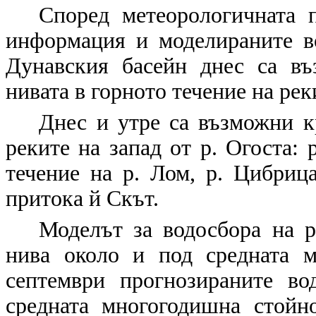
Според метеорологичната п
информация и моделираните 
Дунавския басейн днес са в
нивата в горното течение на ре
Днес и утре са възможни к
реките на запад от р. Огоста: 
течение на р. Лом, р. Цибриц
притока й Скът.
Моделът за водосбора на р
нива около и под средната 
септември прогнозираните в
средната многогодишна стойн