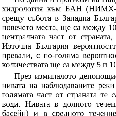
хидрология към БАН (НИМХ-Б
срещу събота в Западна Бълга
повечето места, ще са между 10
централната част от страната,
Източна България вероятност
превали, с по-голяма вероятно
количествата ще са между 5 и 10
През изминалото денонощие 
нивата на наблюдаваните реки
голямата част от страната те 
води. Нивата в долното тече
басейн) и в средното течени