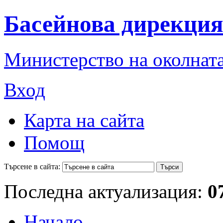
Басейнова дирекция
Министерство на околната
Вход
Карта на сайта
Помощ
Търсене в сайта:
Последна актуализация:
0
Начало