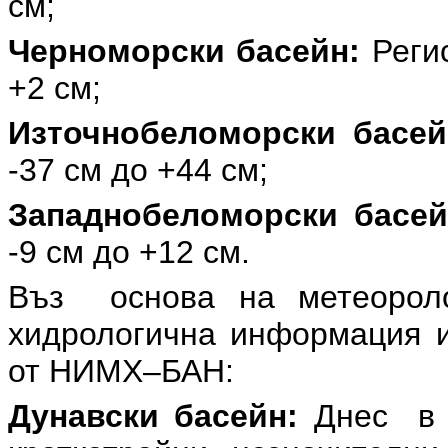
см;
Черноморски басейн:
Регис
+2 см;
Източнобеломорски басей
-37 см до +44 см;
Западнобеломорски басей
-9 см до +12 см.
Въз основа на метеоролог
хидрологична информация и
от НИМХ–БАН:
Дунавски басейн:
Днес в р