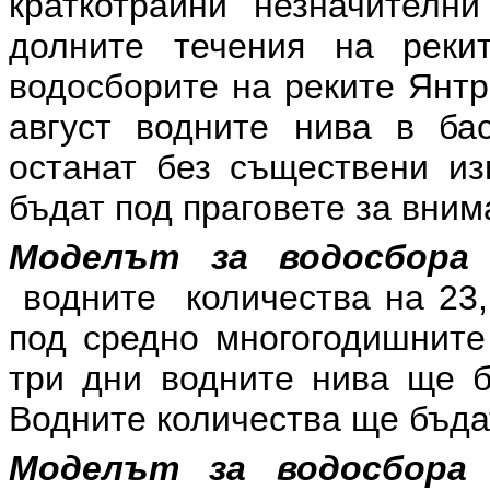
краткотрайни незначителн
долните течения на рек
водосборите на реките Янтр
август водните нива в б
останат без съществени из
бъдат под праговете за вним
Моделът за водосбора
водните количества на 23, 
под средно многогодишните
три дни водните нива ще б
Водните количества ще бъда
Моделът за водосбора