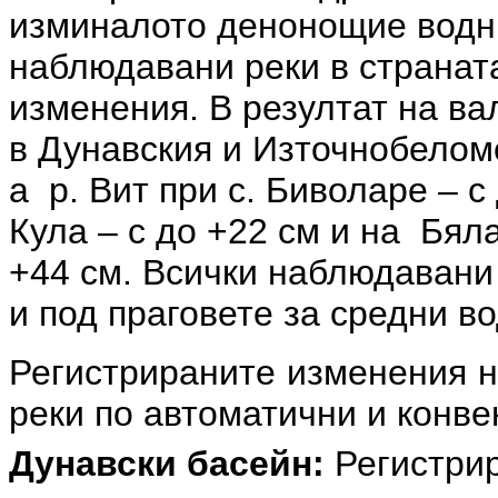
изминалото денонощие водни
наблюдавани реки в странат
изменения. В резултат на в
в Дунавския и Източнобелом
а р. Вит при с. Биволаре – с
Кула – с до +22 см и на Бяла
+44 см. Всички наблюдавани 
и под праговете за средни во
Регистрираните изменения н
реки по автоматични и конв
Дунавски басейн:
Регистрир