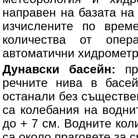
направен на базата на
изчислените по врем
количества от опер
автоматични хидрометр
Дунавски басейн:
п
речните нива в басе
останали без съществе
са колебания на водни
до + 7 см. Водните кол
са около праговете за 