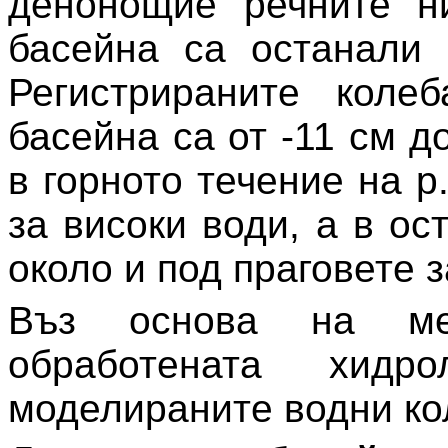
денонощие речните ни
басейна са останали 
Регистрираните коле
басейна са от -11 см д
в горното течение на р
за високи води, а в ос
около и под праговете 
Въз основа на мете
обработената хидр
моделираните водни ко