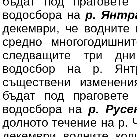
бъдат под праговете
водосбора на
р. Янт
декември, че водните
средно многогодишнит
следващите три дн
водосбор на р. Ян
съществени изменени
бъдат под праговете
водосбора на
р. Русе
долното течение на р. 
декември водните кол