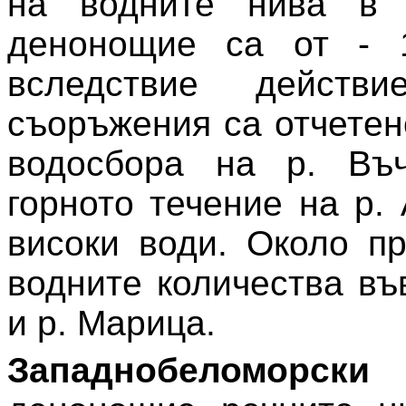
на водните нива в 
денонощие са от - 
вследствие действи
съоръжения са отчетен
водосбора на р. Въч
горното течение на р.
високи води. Около п
водните количества въ
и р. Марица.
Западнобеломорски 