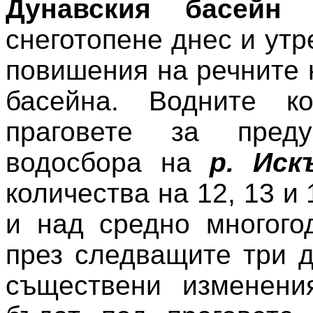
Дунавския басейн
в
снеготопене днес и ут
повишения на речните 
басейна. Водните к
праговете за пред
водосбора на
р. Ис
количества на 12, 13 и
и над средно многого
през следващите три 
съществени изменени