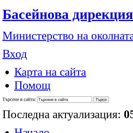
Басейнова дирекция
Министерство на околната
Вход
Карта на сайта
Помощ
Търсене в сайта:
Последна актуализация:
0
Начало