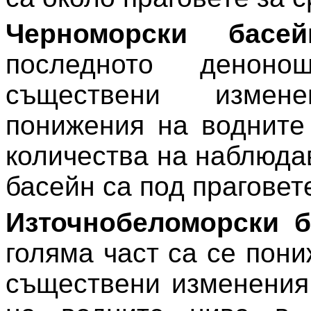
Черноморски бас
последното денон
съществени измен
понижения на водните
количества на наблюда
басейн са под праговет
Източнобеломорски б
голяма част са се пон
съществени изменения