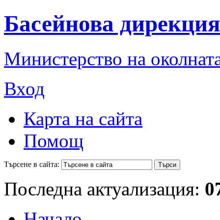
Басейнова дирекция
Министерство на околната
Вход
Карта на сайта
Помощ
Търсене в сайта:
Последна актуализация:
0
Начало