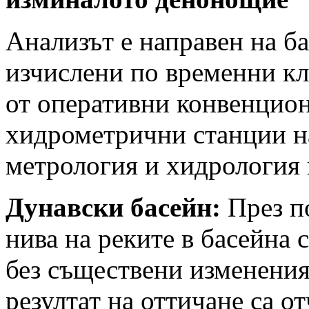
Анализът е направен на б
изчислени по временни к
от оперативни конвенцио
хидрометрични станции н
метрология и хидрологи
Дунавски басейн:
През п
нива на реките в басейна 
без съществени изменения
резултат на оттичане са от