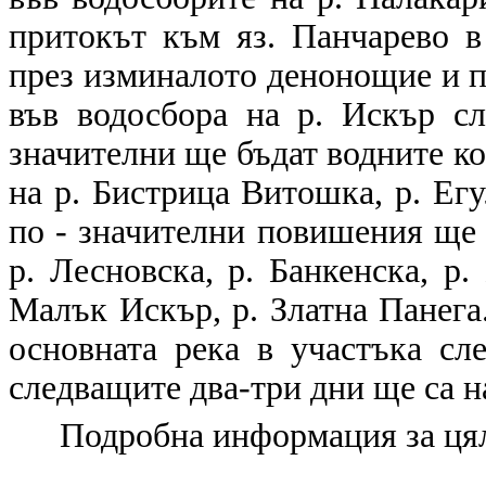
притокът към яз. Панчарево в
през изминалото денонощие и 
във водосбора на р. Искър сл
значителни ще бъдат водните к
на р. Бистрица Витошка, р. Ег
по - значителни повишения ще 
р. Лесновска, р. Банкенска, р. 
Малък Искър, р. Златна Панега
основната река в участъка сл
следващите два-три дни ще са н
Подробна информация за цял