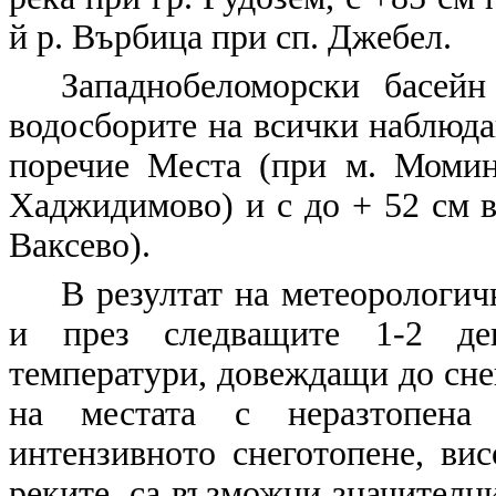
й р. Върбица при сп. Джебел.
Западнобеломорски басей
водосборите на всички наблюдав
поречие Места (при м. Момин
Хаджидимово) и с до + 52 см в
Ваксево).
В резултат на метеорологич
и през следващите 1-2 ден
температури, довеждащи до сне
на местата с неразтопена
интензивното снеготопене, вис
реките, са възможни значителн