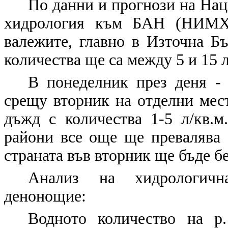
По данни и прогнози на Нац
хидрология към БАН (НИМХ-
валежите, главно в Източна Б
количества ще са между 5 и 15 л
В понеделник през деня -
срещу вторник на отделни мест
дъжд с количества 1-5 л/кв.м
райони все още ще превалява с
страната във вторник ще бъде б
Анализ на хидрологичн
денонощие:
Водното количество на р