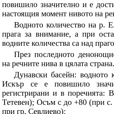
повишило значително и е дост
настоящия момент нивото на ре
Водното количество на р. Е
прага за внимание, а при ост
водните количества са над праго
През последното денонощи
на речните нива в цялата страна
Дунавски басейн: водното 
Искър се е повишило знач
регистрирани и в поречията: В
Тетевен); Осъм с до +80 (при с.
при гр. Севлиево);