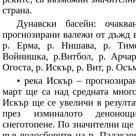
страна.
Дунавски басейн: очакв
прогнозирани валежи от дъжд в
р. Ерма, р. Нишава, р. Тимо
Войнишка, р.Витбол, р. Арчар
Огоста, р. Искър, р. Вит, р. Осъ
• река Искър – прогнозиран
март ще са над средната мног
Искър ще се увеличи в резулта
през изминалото денонощ
снеготопене. По значителни ще
във водосборите на р. Палака