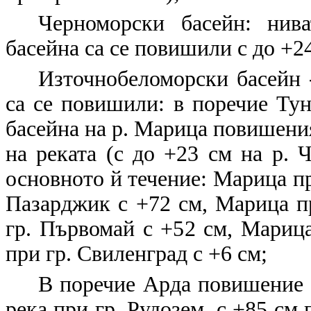
Черноморски басейн: нив
басейна са се повишили с до +24
Източнобеломорски басейн 
са се повишили: в поречие Тун
басейна на р. Марица повишения
на реката (с до +23 см на р. Ч
основното й течение: Марица пр
Пазарджик с +72 см, Марица п
гр. Първомай с +52 см, Мариц
при гр. Свиленград с +6 см;
В поречие Арда повишение с
река при гр. Рудозем, с +85 см 