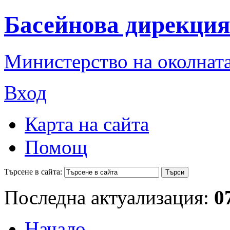
Басейнова дирекция
Министерство на околната
Вход
Карта на сайта
Помощ
Търсене в сайта:
Последна актуализация:
0
Начало