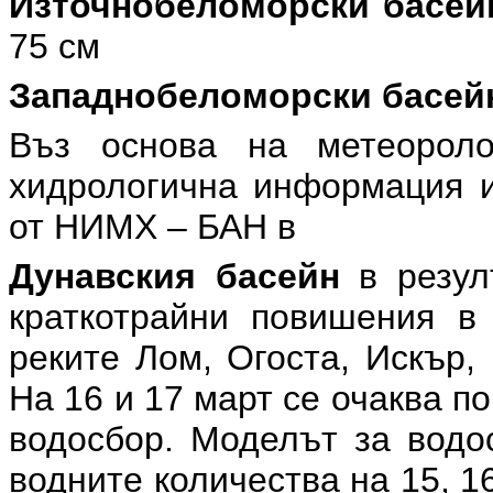
Източнобеломорски басей
75 см
Западнобеломорски басей
Въз основа на метеоролог
хидрологична информация и
от НИМХ – БАН в
Дунавския басейн
в резул
краткотрайни повишения в
реките Лом, Огоста, Искър,
На 16 и 17 март се очаква п
водосбор. Моделът за водос
водните количества на 15, 1