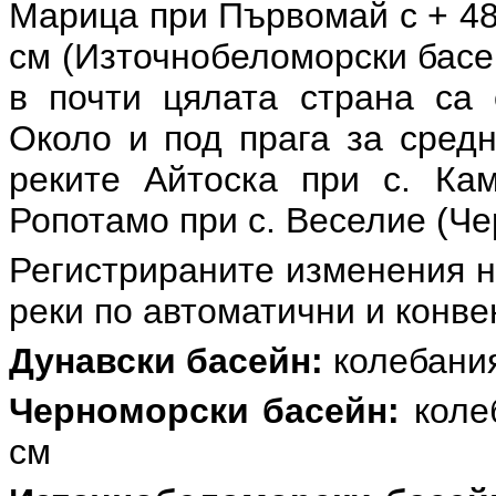
Марица при Първомай с + 4
см (Източнобеломорски басе
в почти цялата страна са 
Около и под прага за средн
реките Айтоска при с. Кам
Ропотамо при с. Веселие (Че
Регистрираните изменения н
реки по автоматични и конв
Дунавски басейн:
колебания
Черноморски басейн:
колеб
см