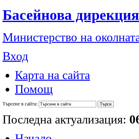
Басейнова дирекция
Министерство на околната
Вход
Карта на сайта
Помощ
Търсене в сайта:
Последна актуализация:
0
Начало