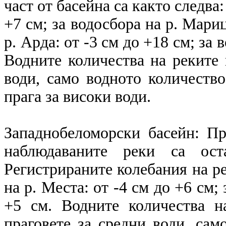
част от басейна са както следва:
+7 см; за водосбора на р. Мариц
р. Арда: от -3 см до +18 см; за 
Водните количества на реките 
води, само водното количество
прага за високи води.
Западнобеломорски басейн: П
наблюдаваните реки са ост
Регистрираните колебания на ре
на р. Места: от -4 см до +6 см;
+5 см. Водните количества н
праговете за средни води, сам