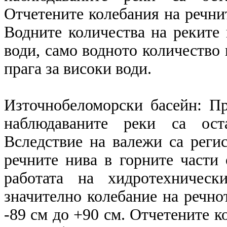
Отчетените колебания на речнит
Водните количества на реките 
води, само водното количество 
прага за високи води.
Източнобеломорски басейн: П
наблюдаваните реки са ост
Вследствие на валежи са реги
речните нива в горните части 
работата на хидротехническ
значително колебание на речнот
-89 см до +90 см. Отчетените к