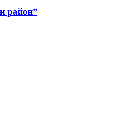
и район”