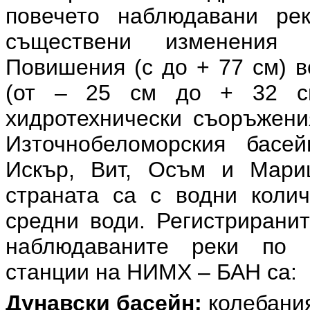
повечето наблюдавани ре
съществени изменения 
Повишения (с до + 77 см) в
(от – 25 см до + 32 см
хидротехнически съоръжени
Източнобеломорския басе
Искър, Вит, Осъм и Мари
страната са с водни колич
средни води. Регистрирани
наблюдаваните реки по 
станции на НИМХ – БАН са:
Дунавски басейн:
колебания