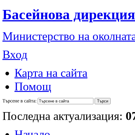
Басейнова дирекция
Министерство на околната
Вход
Карта на сайта
Помощ
Търсене в сайта:
Последна актуализация:
0
Начало