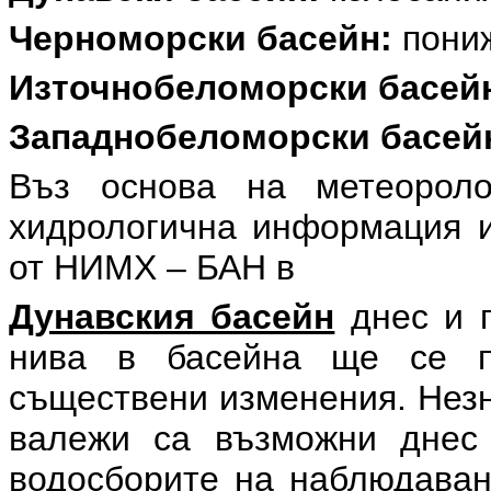
Черноморски басейн:
пониж
Източнобеломорски басей
Западнобеломорски басей
Въз основа на метеоролог
хидрологична информация и
от НИМХ – БАН в
Дунавския басейн
днес и п
нива в басейна ще се п
съществени изменения. Незн
валежи са възможни днес 
водосборите на наблюдаван