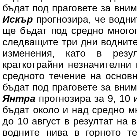
бъдат под праговете за вни
Искър
прогнозира, че воднит
ще бъдат под средно многог
следващите три дни водните
изменения, като в рез
краткотрайни незначителни 
средното течение на основн
бъдат под праговете за вни
Янтра
прогнозира за 9, 10 
бъдат около и над средно м
до 10 август в резултат на
водните нива в горното т