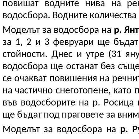
повишат водните нива на ре
водосбора. Водните количества 
Моделът за водосбора на
р. Ян
за 1, 2 и 3 февруари ще бъда
стойности. Днес и утре (31 ян
водосбора ще останат без съще
се очакват повишения на речнит
на частично снеготопене, като 
във водосборите на р. Росица 
ще бъдат под праговете за вни
Моделът за водосбора на
р. Р