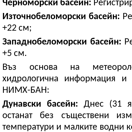
Черноморски басейн:
Регистрир
Източнобеломорски басейн:
Ре
+22 см;
Западнобеломорски басейн:
Ре
+5 см.
Въз основа на метеоролог
хидрологична информация и 
НИМХ-БАН:
Дунавски басейн:
Днес (31 я
останат без съществени изм
температури и малките водни 