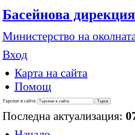
Басейнова дирекция
Министерство на околната
Вход
Карта на сайта
Помощ
Търсене в сайта:
Последна актуализация:
0
Начало