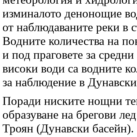
изминалото денонощие вод
от наблюдаваните реки в с
Водните количества на пов
и под праговете за средни
високи води са водните к
за наблюдение в Дунавски
Поради ниските нощни те
образуване на брегови лед
Троян (Дунавски басейн).