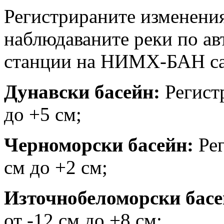
Регистрираните изменения
наблюдаваните реки по а
станции на НИМХ-БАН са
Дунавски басейн:
Регистр
до +5 см;
Черноморски басейн:
Рег
см до +2 см;
Източнобеломорски басе
от -12 см до +8 см;