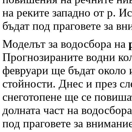
на реките западно от р. И
бъдат под праговете за вн
Моделът за водосбора на
Прогнозираните водни кол
февруари ще бъдат около 
стойности. Днес и през сл
снеготопене ще се повишат
долната част на водосбор
под праговете за внимание