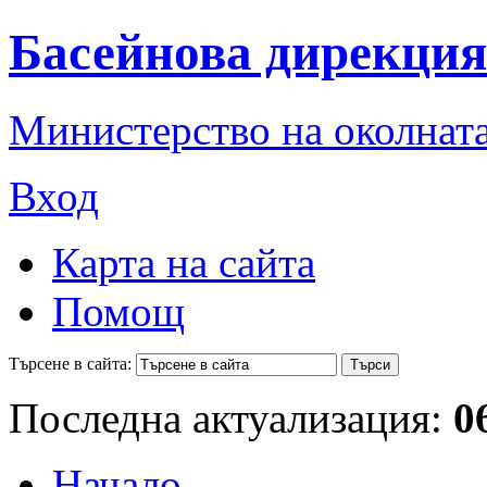
Басейнова дирекция
Министерство на околната
Вход
Карта на сайта
Помощ
Търсене в сайта:
Последна актуализация:
0
Начало