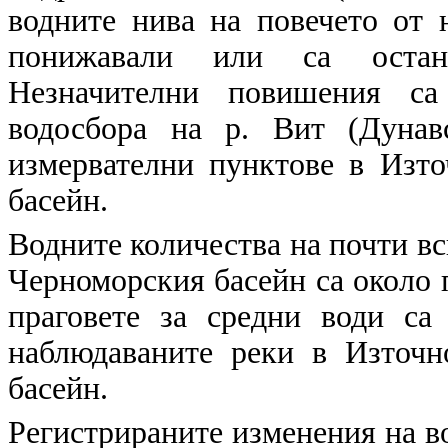
водните нива на повечето от 
понижавали или са остан
Незначителни повишения са
водосбора на р. Вит (Дунав
измервателни пунктове в Изт
басейн.
Водните количества на почти в
Черноморския басейн са около п
праговете за средни води са
наблюдаваните реки в Източн
басейн.
Регистрираните изменения на в