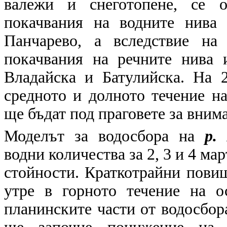
валежи и снеготопене, се о
покачвания на водните нива 
Панчарево, а вследствие на
покачвания на речните нива 
Владайска и Батулийска. На
средното и долното течение на
ще бъдат под праговете за вним
Моделът за водосбора на
р.
водни количества за 2, 3 и 4 м
стойности. Краткотрайни пови
утре в горното течение на о
планинските части от водосбор