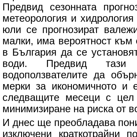
Предвид сезонната прогно
метеорология и хидрология
юли се прогнозират валежи
малки, има вероятност към 
в България да се установят
води. Предвид тази 
водоползвателите да обър
мерки за икономичното и 
следващите месеци с цел 
минимизиране на риска от в
И днес ще преобладава пони
изключени краткотрайни п