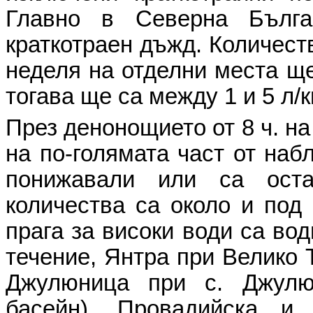
Главно в Северна Бълг
краткотраен дъжд. Количеств
неделя на отделни места ще
тогава ще са между 1 и 5 л/к
През денонощието от 8 ч. на
на по-голямата част от наб
понижавали или са оста
количества са около и под 
прага за високи води са вод
течение, Янтра при Велико 
Джулюница при с. Джулю
басейн), Провадийска и 