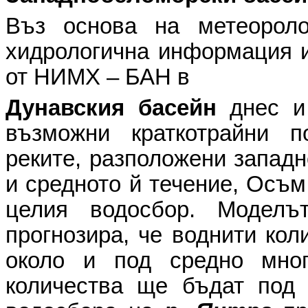
Въз основа на метеоролог
хидрологична информация и
от НИМХ – БАН в
Дунавския басейн
днес и 
възможни краткотрайни 
реките, разположени западн
и средното й течение, Осъм
целия водосбор. Модел
прогнозира, че воднити кол
около и под средно мног
количества ще бъдат под 