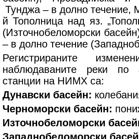
Тунджа – в долно течение, 
й Тополница над яз. „Топо
(Източнобеломорски басейн
– в долно течение (Западно
Регистрираните изме
наблюдаваните реки по 
станции на НИМХ са:
Дунавски басейн:
колебания
Черноморски басейн:
пониж
Източнобеломорски басей
Западнобеломорски басей