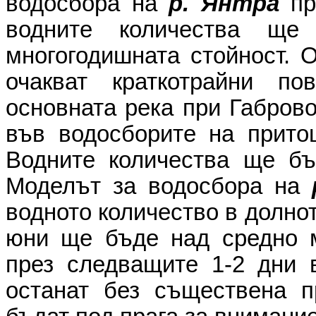
водосбора на
р. Янтра
пр
водните количества щ
многогодишната стойност. О
очакват краткотрайни п
основната река при Габрово
във водосборите на прито
Водните количества ще бъ
Моделът за водосбора на
водното количество в долнот
юни ще бъде над средно м
през следващите 1-2 дни 
останат без съществена п