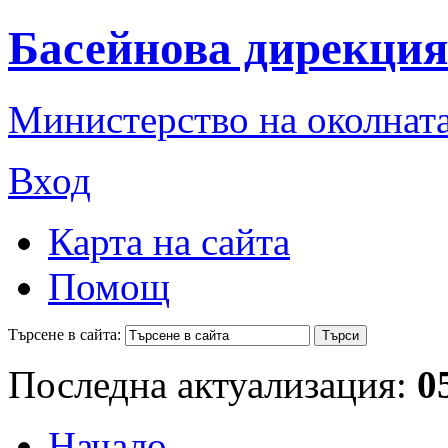
Басейнова дирекция
Министерство на околната
Вход
Карта на сайта
Помощ
Търсене в сайта:
Последна актуализация:
0
Начало