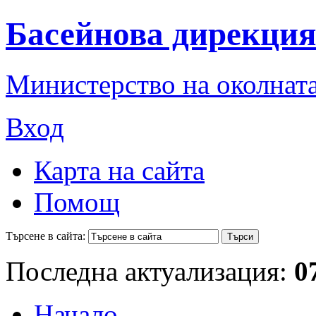
Басейнова дирекция
Министерство на околната
Вход
Карта на сайта
Помощ
Търсене в сайта:
Последна актуализация:
0
Начало