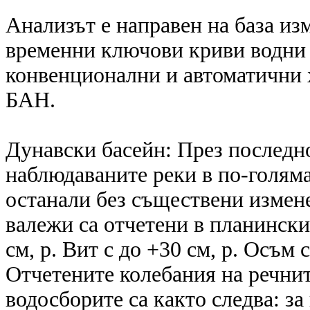
Анализът е направен на база из
временни ключови криви водни 
конвенционални и автоматични
БАН.
Дунавски басейн: През последн
наблюдаваните реки в по-голяма
останали без съществени измен
валежи са отчетени в планински
см, р. Вит с до +30 см, р. Осъм 
Отчетените колебания на речнит
водосборите са както следва: за