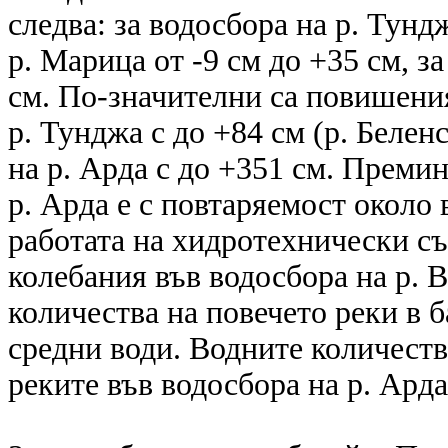
следва: за водосбора на р. Тунд
р. Марица от -9 см до +35 см, за
см. По-значителни са повишения
р. Тунджа с до +84 см (р. Белен
на р. Арда с до +351 см. Преми
р. Арда е с повтаряемост около 
работата на хидротехнически с
колебания във водосбора на р. В
количества на повечето реки в б
средни води. Водните количества
реките във водосбора на р. Арда