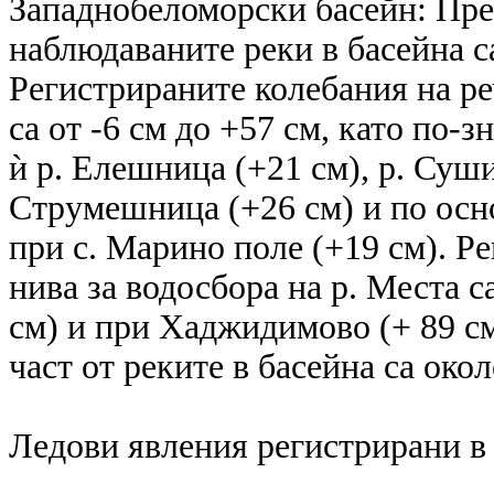
Западнобеломорски басейн: Пре
наблюдаваните реки в басейна с
Регистрираните колебания на ре
са от -6 см до +57 см, като по-
ѝ р. Елешница (+21 см), р. Суши
Струмешница (+26 см) и по осно
при с. Марино поле (+19 см). Р
нива за водосбора на р. Места с
см) и при Хаджидимово (+ 89 см
част от реките в басейна са окол
Ледови явления регистрирани в 