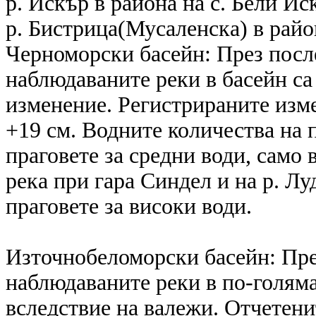
р. Искър в района на с. Бели Ис
р. Бистрица(Мусаленска) в райо
Черноморски басейн: През посл
наблюдаваните реки в басейн са
изменение. Регистрираните изме
+19 см. Водните количества на п
праговете за средни води, само
река при гара Синдел и на р. Лу
праговете за високи води.
Източнобеломорски басейн: Пре
наблюдаваните реки в по-голяма
вследствие на валежи. Отчетени