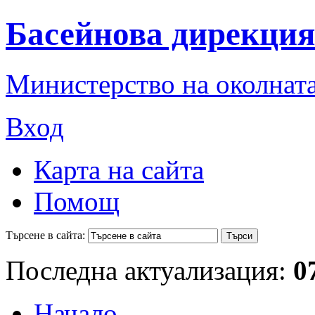
Басейнова дирекция
Министерство на околната
Вход
Карта на сайта
Помощ
Търсене в сайта:
Последна актуализация:
0
Начало