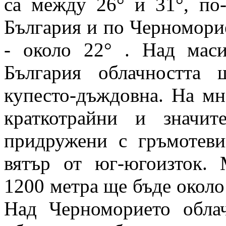
са между 26° и 31°, по
България и по Черноморие
- около 22° . Над мас
България облачността 
купесто-дъждовна. На мн
краткотрайни и значит
придружени с гръмотев
вятър от юг-югоизток. 
1200 метра ще бъде около 
Над Черноморието облач