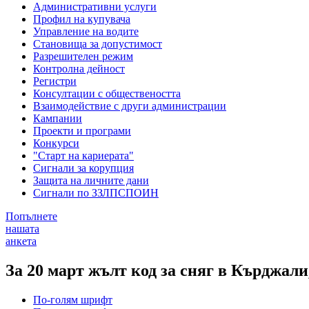
Административни услуги
Профил на купувача
Управление на водите
Становища за допустимост
Разрешителен режим
Контролна дейност
Регистри
Консултации с обществеността
Взаимодействие с други администрации
Кампании
Проекти и програми
Конкурси
"Старт на кариерата"
Сигнали за корупция
Защита на личните дани
Сигнали по ЗЗЛПСПОИН
Попълнете
нашата
анкета
За 20 март жълт код за сняг в Кърджал
По-голям шрифт