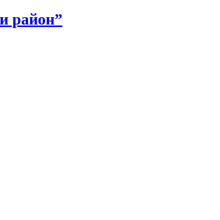
и район”