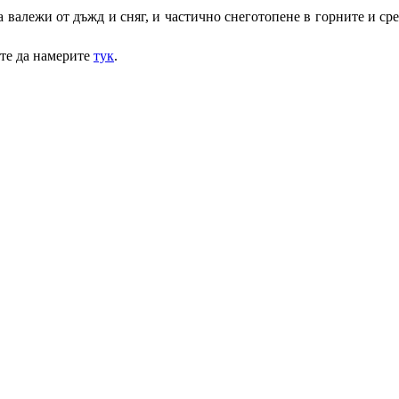
валежи от дъжд и сняг, и частично снеготопене в горните и сред
ете да намерите
тук
.