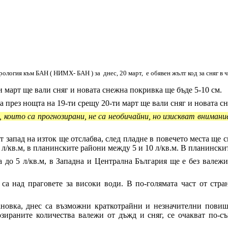
ология към БАН ( НИМХ- БАН ) за днес, 20 март, е обявен жълт код за сняг в
 март ще вали сняг и новата снежна покривка ще бъде 5-10 см.
а през нощта на 19-ти срещу 20-ти март ще вали сняг и новата с
които са прогнозирани, не са необичайни, но изискват вниман
 запад на изток ще отслабва, след пладне в повечето места ще с
л/кв.м, в планинските райони между 5 и 10 л/кв.м. В планински
 до 5 л/кв.м, в Западна и Централна България ще е без валежи
са над праговете за високи води. В по-голямата част от стра
новка, днес са възможни краткотрайни и незначителни повише
озираните количества валежи от дъжд и сняг, се очакват по-с