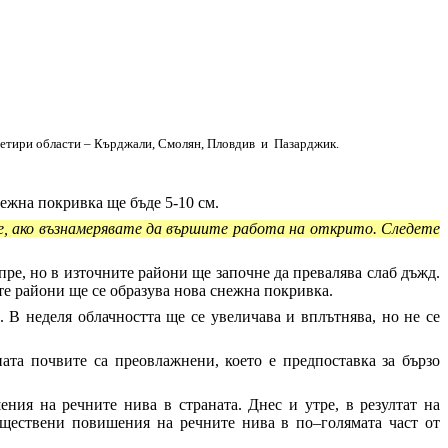
 четири области – Кърджали, Смолян, Пловдив и Пазарджик.
нежна покривка ще бъде 5-10 см.
ие, ако възнамерявате да вършите работа на открито. Следете
пре, но в източните райони ще започне да превалява слаб дъжд.
те райони ще се образува нова снежна покривка.
. В неделя облачността ще се увеличава и вплътнява, но не се
ната почвите са преовлажнени, което е предпоставка за бързо
ния на речните нива в страната. Днес и утре, в резултат на
ъществени повишения на речните нива в по–голямата част от