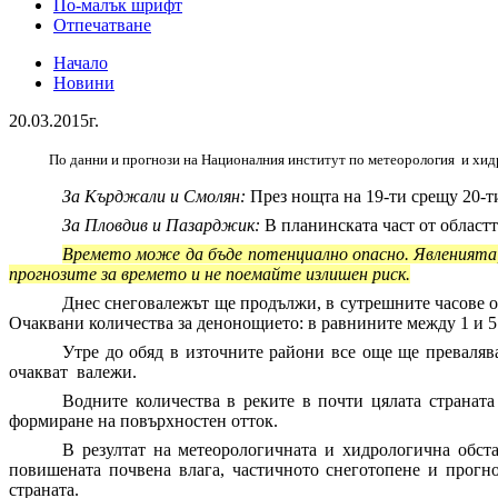
По-малък шрифт
Отпечатване
Начало
Новини
20.03.2015г.
По данни и прогнози на Националния институт по метеорология и хидр
За Кърджали и Смолян:
През нощта на 19-ти срещу 20-ти
За Пловдив и Пазарджик:
В планинската част от областт
Времето може да бъде потенциално опасно. Явленията, 
прогнозите за времето и не поемайте излишен риск.
Днес снеговалежът ще продължи, в сутрешните часове от
Очаквани количества за денонощието: в равнините между 1 и 5 
Утре до обяд в източните райони все още ще превалява
очакват валежи.
Водните количества в реките в почти цялата страната 
формиране на повърхностен отток.
В резултат на метеорологичната и хидрологична обста
повишената почвена влага, частичното снеготопене и прогн
страната.