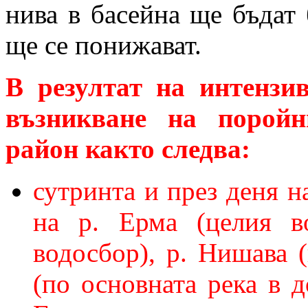
нива в басейна ще бъдат
ще се понижават.
В резултат на интензи
възникване на поройн
район както следва:
сутринта и през деня н
на р. Ерма (целия во
водосбор), р. Нишава 
(по основната река в д