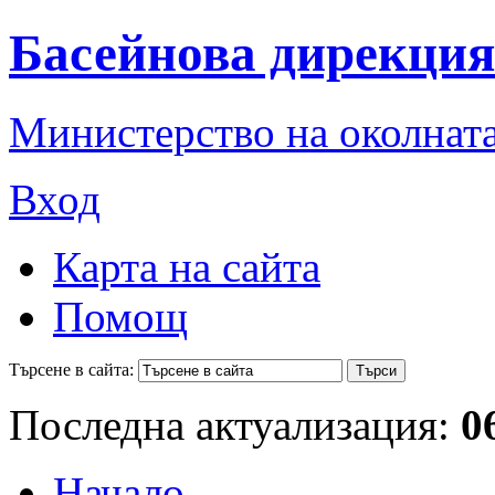
Басейнова дирекция
Министерство на околната
Вход
Карта на сайта
Помощ
Търсене в сайта:
Последна актуализация:
0
Начало