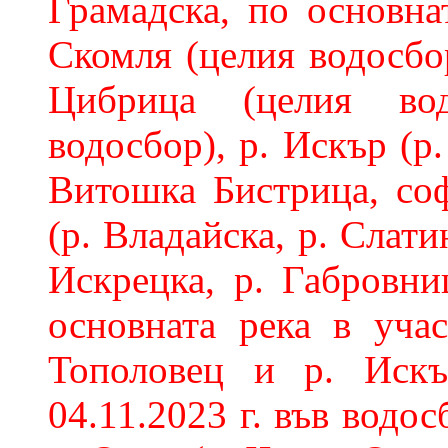
Грамадска, по основнат
Скомля (целия водосбор
Цибрица (целия вод
водосбор), р. Искър (р
Витошка Бистрица, со
(р. Владайска, р. Слатин
Искрецка, р. Габровни
основната река в уча
Тополовец и р. Искъ
04.11.2023 г. във водос