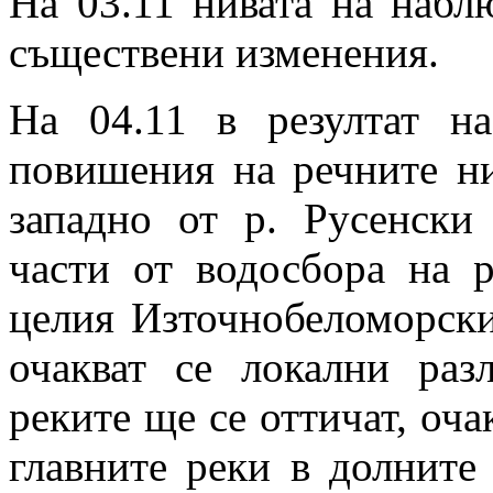
На 03.11 нивата на набл
съществени изменения.
На 04.11 в резултат н
повишения на речните ни
западно от р. Русенски
части от водосбора на р
целия Източнобеломорски
очакват се локални раз
реките ще се оттичат, оча
главните реки в долните