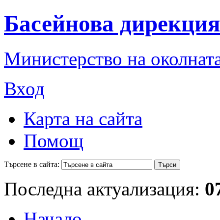
Басейнова дирекция
Министерство на околната
Вход
Карта на сайта
Помощ
Търсене в сайта:
Последна актуализация:
0
Начало