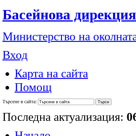
Басейнова дирекция
Министерство на околната
Вход
Карта на сайта
Помощ
Търсене в сайта:
Последна актуализация:
0
Начало