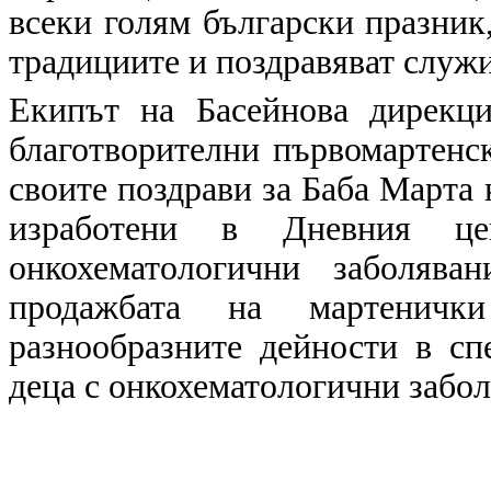
всеки голям български празник,
традициите и поздравяват служи
Екипът на Басейнова дирекц
благотворителни първомартенс
своите поздрави за Баба Марта 
изработени в Дневния ц
онкохематологични заболяв
продажбата на мартеничк
разнообразните дейности в сп
деца с онкохематологични забол