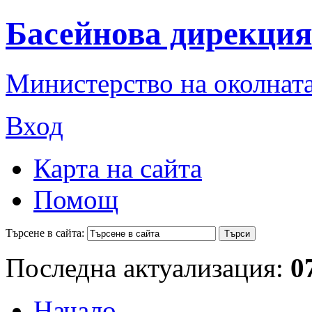
Басейнова дирекция
Министерство на околната
Вход
Карта на сайта
Помощ
Търсене в сайта:
Последна актуализация:
0
Начало