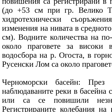
повишения са регистрирани в г
(до +53 см при гр. Велико Т
хидротехнически съоръжени
изменения на нивата в средното 
см). Водните количества на по-
около праговете за високи 
водосбора на р. Огоста, в горн
Русенски Лом са около праговет
Черноморски басейн: През 
наблюдаваните реки в басейна 
или са се повишили незна
Регистрираните колебания на 