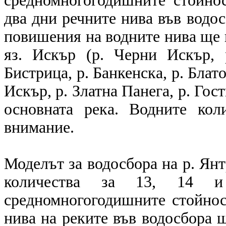
средномногогодишните стойнос
два дни речните нива във водо
повишения на водните нива ще и
яз. Искър (р. Черни Искър, 
Бистрица, р. Банкенска, р. Блат
Искър, р. Златна Панега, р. Гос
основната река. Водните кол
внимание.
Моделът за водосбора на р. Ян
количества за 13, 14 и
средномногогодишните стойност
нива на реките във водосбора щ