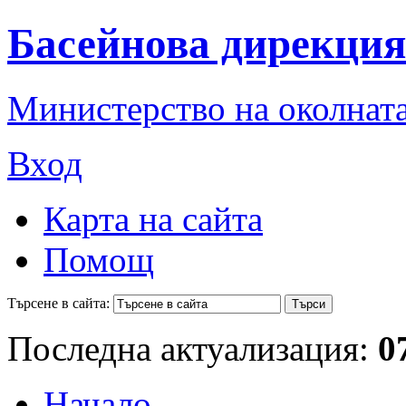
Басейнова дирекция
Министерство на околната
Вход
Карта на сайта
Помощ
Търсене в сайта:
Последна актуализация:
0
Начало