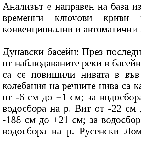
Анализът е направен на база и
временни ключови криви в
конвенционални и автоматични
Дунавски басейн: През последн
от наблюдаваните реки в басейн
са се повишили нивата в във
колебания на речните нива са ка
от -6 см до +1 см; за водосбор
водосбора на р. Вит от -22 см 
-188 см до +21 см; за водосбор
водосбора на р. Русенски Ло