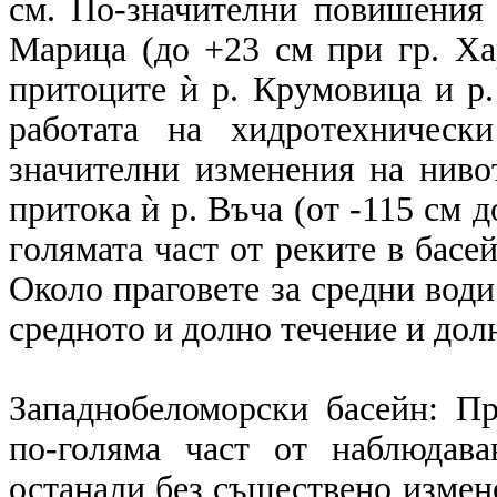
см. По-значителни повишения 
Марица (до +23 см при гр. Ха
притоците ѝ р. Крумовица и р.
работата на хидротехническ
значителни изменения на ниво
притока ѝ р. Въча (от -115 см д
гoлямата част от реките в басей
Около праговете за средни води
средното и долно течение и дол
Западнобеломорски басейн: П
по-голяма част от наблюдав
останали без съществено измене