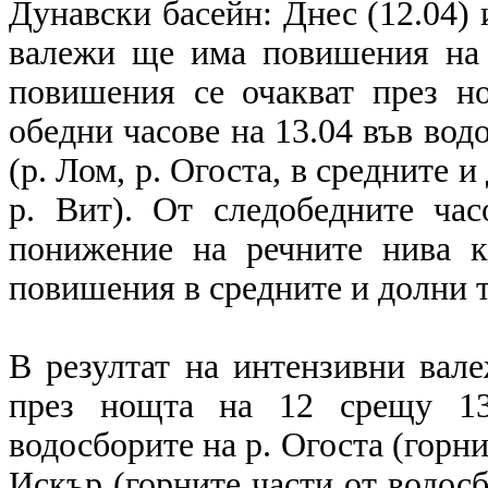
Дунавски басейн: Днес (12.04) 
валежи ще има повишения на 
повишения се очакват през н
обедни часове на 13.04 във вод
(р. Лом, р. Огоста, в средните 
р. Вит). От следобедните ча
понижение на речните нива к
повишения в средните и долни т
В резултат на интензивни вал
през нощта на 12 срещу 13 
водосборите на р. Огоста (горни
Искър (горните части от водосбо