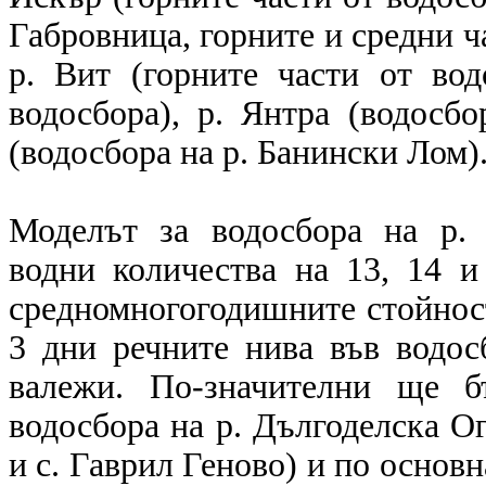
Габровница, горните и средни ч
р. Вит (горните части от вод
водосбора), р. Янтра (водосб
(водосбора на р. Банински Лом)
Моделът за водосбора на р. 
водни количества на 13, 14 и
средномногогодишните стойност
3 дни речните нива във водос
валежи. По-значителни ще б
водосбора на р. Дългоделска Ог
и с. Гаврил Геново) и по основн