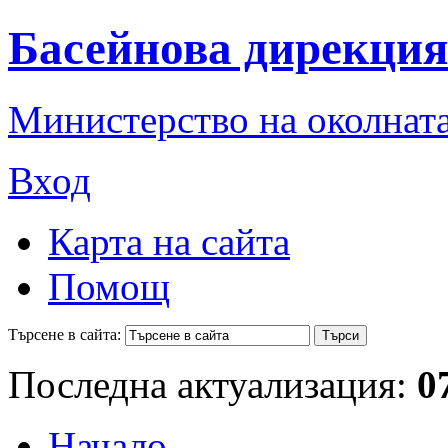
Басейнова дирекция
Министерство на околната
Вход
Карта на сайта
Помощ
Търсене в сайта:
Последна актуализация:
0
Начало