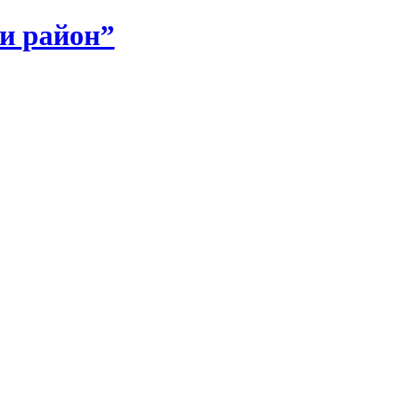
и район”