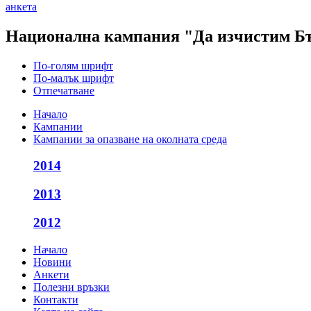
анкета
Национална кампания "Да изчистим Бъл
По-голям шрифт
По-малък шрифт
Отпечатване
Начало
Кампании
Кампании за опазване на околната среда
2014
2013
2012
Начало
Новини
Анкети
Полезни връзки
Контакти