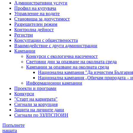
Административни услуги
Профил на купувача
Управление на водите
Становища за допустимост
Разрешителен режим
Контролна дейност
Регистри
Консултации с обществеността
Взаимодействие с други администрации
Кампании
Конкурси с екологична насоченост
Световни дни за опазване на околната среда
Кампании за опазване на околната среда
Национална кампания "Да изчистим България 
Национална кампания „Обичам природата – и 
Информационни кампании
Проекти и програми
Конкурси
"Старт на кариерата"
Сигнали за корупция
Защита на личните дани
Сигнали по ЗЗЛПСПОИН
Попълнете
нашата