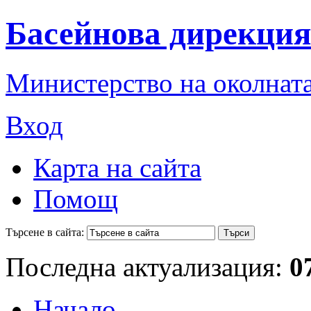
Басейнова дирекция
Министерство на околната
Вход
Карта на сайта
Помощ
Търсене в сайта:
Последна актуализация:
0
Начало