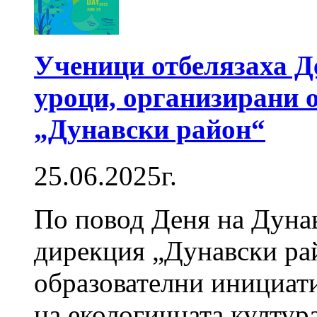
Ученици отбелязаха Де
уроци, организирани 
„Дунавски район“
25.06.2025г.
По повод Деня на Дунав
дирекция „Дунавски ра
образователни инициат
на екологичната култур