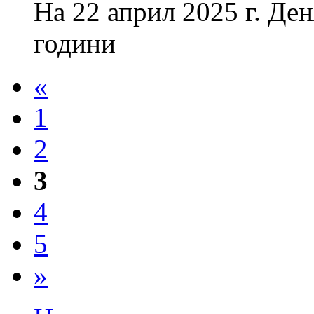
На 22 април 2025 г. Де
години
«
1
2
3
4
5
»