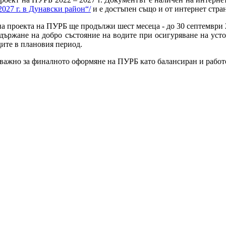
027 г. в Дунавски район“/
и е достъпен също и от интернет стра
на проекта на ПУРБ ще продължи шест месеца - до 30 септември 2
ддържане на добро състояние на водите при осигуряване на ус
дите в плановия период.
 важно за финалното оформяне на ПУРБ като балансиран и работ