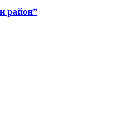
и район”