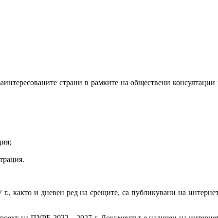
заинтересованите страни в рамките на обществени консултации 
ция;
трация.
г., както и дневен ред на срещите, са публикувани на интерне
Проект на ПУРБ 2022 – 2027 г. Документът е наличен на интерн