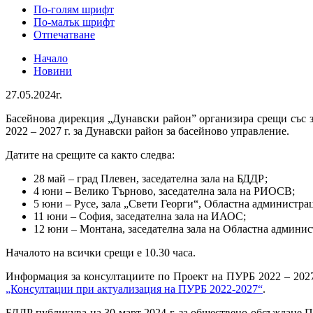
По-голям шрифт
По-малък шрифт
Отпечатване
Начало
Новини
27.05.2024г.
Басейнова дирекция „Дунавски район” организира срещи със 
2022 – 2027 г. за Дунавски район за басейново управление.
Датите на срещите са както следва:
28 май – град Плевен, заседателна зала на БДДР;
4 юни – Велико Търново, заседателна зала на РИОСВ;
5 юни – Русе, зала „Свети Георги“, Областна администра
11 юни – София, заседателна зала на ИАОС;
12 юни – Монтана, заседателна зала на Областна админис
Началото на всички срещи е 10.30 часа.
Информация за консултациите по Проект на ПУРБ 2022 – 2027 
„Консултации при актуализация на ПУРБ 2022-2027“
.
БДДР публикува на 30 март 2024 г. за обществено обсъждане 