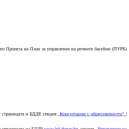
по Проекта на План за управление на речните басейни (ПУРБ)
т страницата н БДДР, секция
„Консултации с обществеността“ /
ет страницата на БДДР
www.bd-dunav.bg
, секция
„Управление на