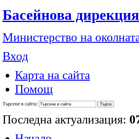
Басейнова дирекция
Министерство на околната
Вход
Карта на сайта
Помощ
Търсене в сайта:
Последна актуализация:
0
Начало