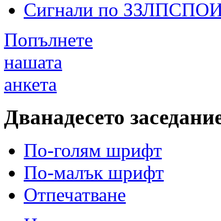
Сигнали по ЗЗЛПСПО
Попълнете
нашата
анкета
Дванадесето заседани
По-голям шрифт
По-малък шрифт
Отпечатване