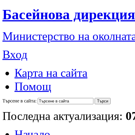
Басейнова дирекция
Министерство на околната
Вход
Карта на сайта
Помощ
Търсене в сайта:
Последна актуализация:
0
Начало