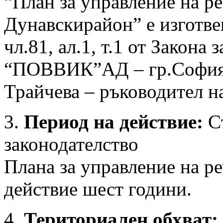
“План за управление на р
Дунавскирайон” е изготве
чл.81, ал.1, т.1 от Закона 
“ПОВВИК”АД – гр.София.
Трайчева – ръководител на
3.
Период на действие:
Съ
законодателство
Плана за управление на ре
действие шест години.
4.
Териториален обхват: