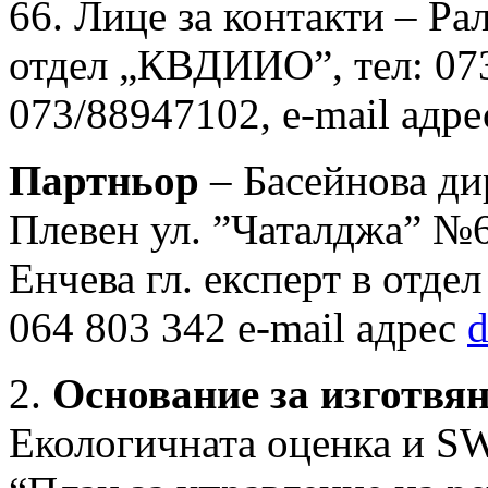
66. Лице за контакти – Ра
отдел „КВДИИО”, тел: 073
073/88947102, e-mail адр
Партньор
– Басейнова ди
Плевен ул. ”Чаталджа” №6
Енчева гл. експерт в отдел
064 803 342 e-mail адрес
2.
Основание за изготвян
Екологичната оценка и S