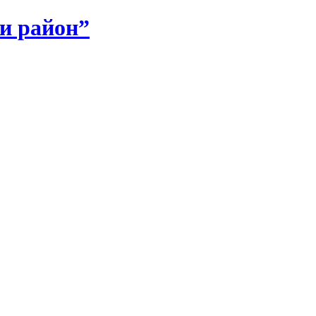
и район”