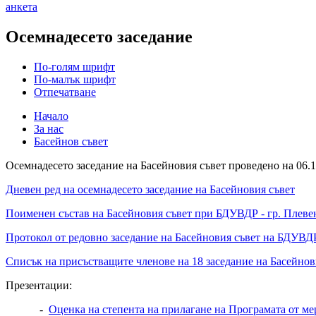
анкета
Осемнадесето заседание
По-голям шрифт
По-малък шрифт
Отпечатване
Начало
За нас
Басейнов съвет
Осемнадесето заседание на Басейновия съвет проведено на 06.11
Дневен ред на осемнадесето заседание на Басейновия съвет
Поименен състав на Басейновия съвет при БДУВДР - гр. Плеве
Протокол от редовно заседание на Басейновия съвет на БДУВДР
Списък на присъстващите членове на 18 заседание на Басейнов
Презентации:
-
Оценка на степента на прилагане на Програмата от м