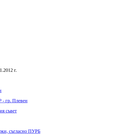
.2012 г.
н
 - гр. Плевен
ия съвет
ерки, съгласно ПУРБ