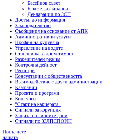
Басейнов съвет
Бюджет и финанси
Декларации по ЗСП
Достъп до информация
Законодателство
Съобщения на основание от АПК
Административни услуги
Профил на купувача
Управление на водите
Становища за допустимост
Разрешителен режим
Контролна дейност
Регистри
Консултации с обществеността
Взаимодействие с други администрации
Кампании
Проекти и програми
Конкурси
"Старт на кариерата"
Сигнали за корупция
Защита на личните дани
Сигнали по ЗЗЛПСПОИН
Попълнете
нашата