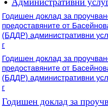
Административни услу
Годишен доклад за проучван
предоставяните от Басейнов
(БДДР) административни услу
г
Годишен доклад за проучван
предоставяните от Басейнов
(БДДР) административни услу
г
Годишен доклад за проучв