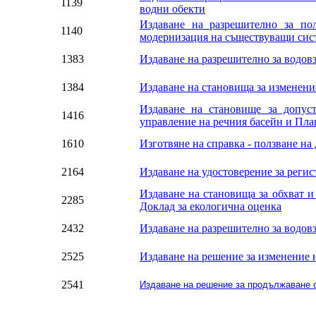
1139
водни обекти
Издаване на разрешително за по
1140
модернизация на съществуващи сис
1383
Издаване на разрешително за водов
1384
Издаване на становища за изменени
Издаване на становище за допус
1416
управление на речния басейн и Пла
1610
Изготвяне на справка - ползване н
2164
Издаване на удостоверение за реги
Издаване на становища за обхват и
2285
Доклад за екологична оценка
2432
Издаване на разрешително за водов
2525
Издаване на решение за изменение н
2541
Издаване на решение за продължаване с