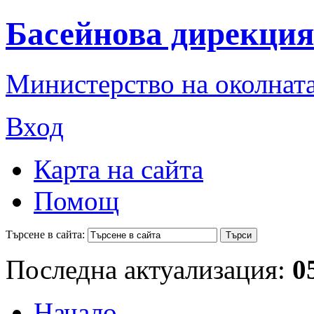
Басейнова дирекция
Министерство на околната
Вход
Карта на сайта
Помощ
Търсене в сайта:
Последна актуализация:
0
Начало