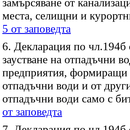
замърсяване от канализац
места, селищни и курортн
5 от заповедта
6. Декларация по чл.194б 
заустване на отпадъчни в
предприятия, формиращи
отпадъчни води и от друг
отпадъчни води само с би
от заповедта
7. Декларация по чл.194б 