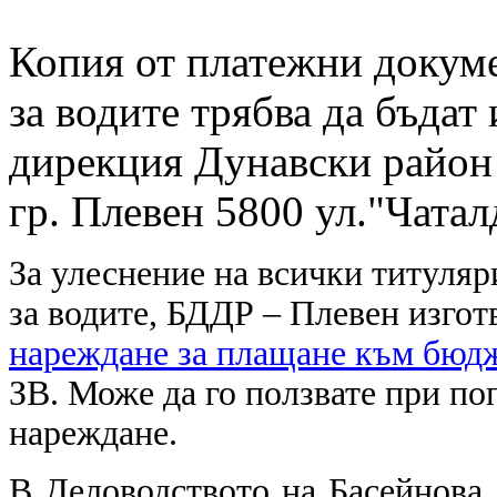
Копия от платежни докуме
за водите трябва да бъдат
дирекция Дунавски район 
гр. Плевен 5800 ул."Чата
За улеснение на всички титуляр
за водите, БДДР – Плевен изго
нареждане за плащане към бюд
ЗВ.
Може да го ползвате при по
нареждане.
В Деловодството на Басейнова