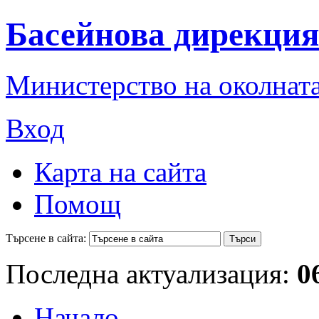
Басейнова дирекция
Министерство на околната
Вход
Карта на сайта
Помощ
Търсене в сайта:
Последна актуализация:
0
Начало