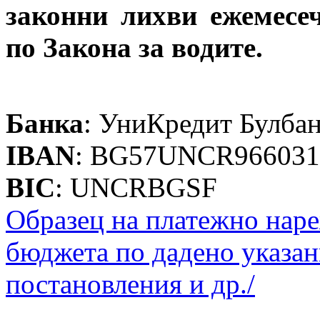
законни лихви ежемесе
по Закона за водите.
Банка
: УниКредит Булбан
IBAN
: BG57UNCR966031
BIC
: UNCRBGSF
Образец на платежно наре
бюджета по дадено указан
постановления и др./