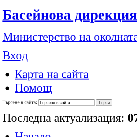
Басейнова дирекция
Министерство на околната
Вход
Карта на сайта
Помощ
Търсене в сайта:
Последна актуализация:
0
Начало