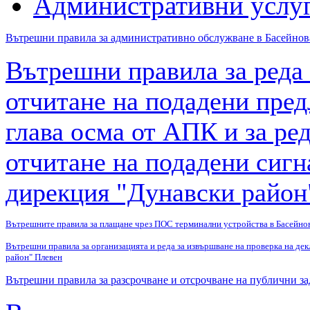
Административни услу
Вътрешни правила за административно обслужване в Басейнов
Вътрешни правила за реда 
отчитане на подадени пред
глава осма от АПК и за ре
отчитане на подадени сигн
дирекция "Дунавски район
Вътрешните правила за плащане чрез ПОС терминални устройства в Басейно
Вътрешни правила за организацията и реда за извършване на проверка на дек
район" Плевен
Вътрешни правила за разсрочване и отсрочване на публични з