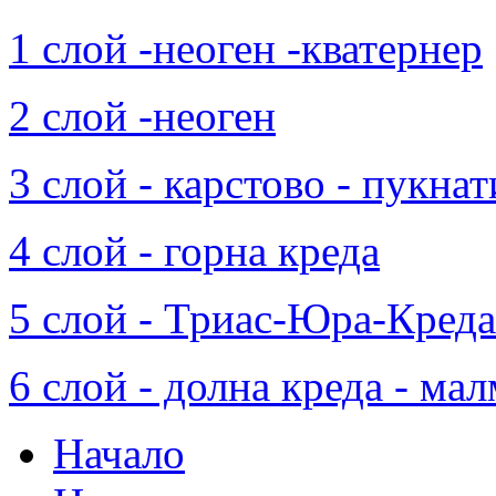
1 слой -неоген -кватернер
2 слой -неоген
3 слой - карстово - пукна
4 слой - горна креда
5 слой - Триас-Юра-Креда
6 слой - долна креда - мал
Начало