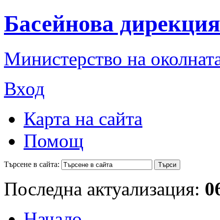
Басейнова дирекция
Министерство на околната
Вход
Карта на сайта
Помощ
Търсене в сайта:
Последна актуализация:
0
Начало