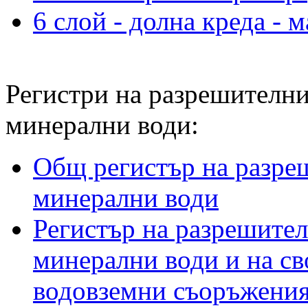
6 слой - долна креда - 
Регистри на разрешителни
минерални води
Общ регистър на разреш
минерални води
Регистър на разрешител
минерални води и на св
водовземни съоръжения