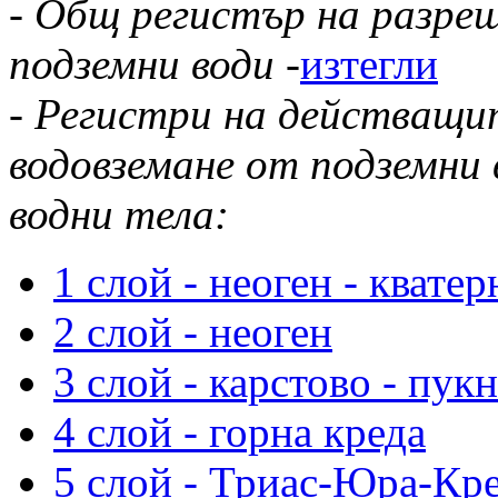
-
Общ регистър на разреш
подземни води
-
изтегли
-
Регистри на действащи
водовземане от подземни в
водни тела:
1 слой - неоген - кватер
2 слой - неоген
3 слой - карстово - пук
4 слой - горна креда
5 слой - Триас-Юра-Кр