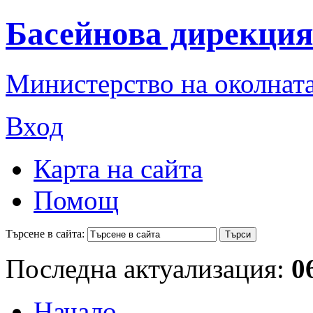
Басейнова дирекция
Министерство на околната
Вход
Карта на сайта
Помощ
Търсене в сайта:
Последна актуализация:
0
Начало