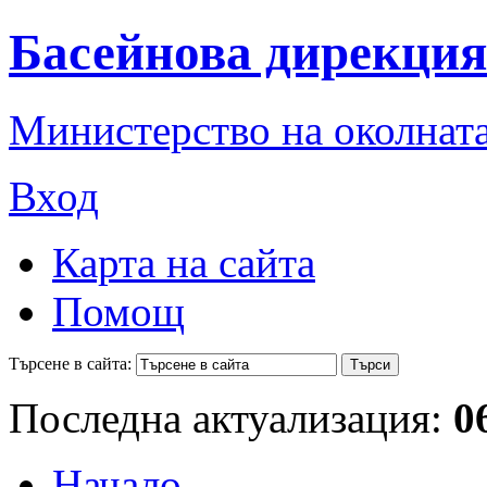
Басейнова дирекция
Министерство на околната
Вход
Карта на сайта
Помощ
Търсене в сайта:
Последна актуализация:
0
Начало