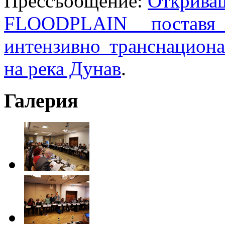
Πpeccъoбщeниe:
Открива
FLOODPLAIN поставя
интензивно транснациона
на река Дунав
.
Галерия