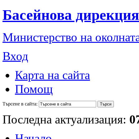
Басейнова дирекция
Министерство на околната
Вход
Карта на сайта
Помощ
Търсене в сайта:
Последна актуализация:
0
Начало