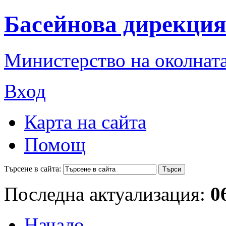
Басейнова дирекция
Министерство на околната
Вход
Карта на сайта
Помощ
Търсене в сайта:
Последна актуализация:
0
Начало