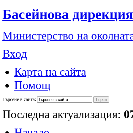
Басейнова дирекция
Министерство на околната
Вход
Карта на сайта
Помощ
Търсене в сайта:
Последна актуализация:
0
Начало