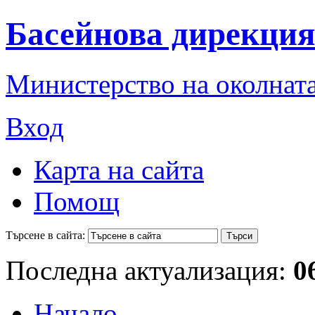
Басейнова дирекция
Министерство на околната
Вход
Карта на сайта
Помощ
Търсене в сайта:
Последна актуализация:
0
Начало