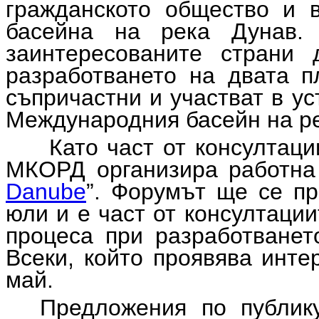
гражданското общество и в
басейна на река Дунав.
заинтересованите страни 
разработването на двата п
съпричастни и участват в у
Международния басейн на ре
Като част от консултаци
МКОРД организира работна
Danube
”. Форумът ще се пр
юли и е част от консултаци
процеса при разработванет
Всеки, който проявява инте
май.
Предложения по публик